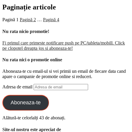
Paginație articole
Pagină
1
Pagină
2
…
Pagină
4
Nu rata nicio promotie!
Fi primul care primeste notificare push pe PC/tableta/mobill. Click
pe clopotel dreapta jos si aboneaza-te!
Nu rata nici o promotie online
Aboneaza-te cu email-ul si vei primii un email de fiecare data cand
apare o campanie de promotie online si reduceri.
Adresa de email
Aboneaza-te
Alătură-te celorlalți 43 de abonați.
Site-ul nostru este apreciat de