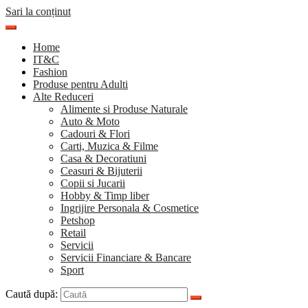
Sari la conținut
Home
IT&C
Fashion
Produse pentru Adulti
Alte Reduceri
Alimente si Produse Naturale
Auto & Moto
Cadouri & Flori
Carti, Muzica & Filme
Casa & Decoratiuni
Ceasuri & Bijuterii
Copii si Jucarii
Hobby & Timp liber
Ingrijire Personala & Cosmetice
Petshop
Retail
Servicii
Servicii Financiare & Bancare
Sport
Caută după: