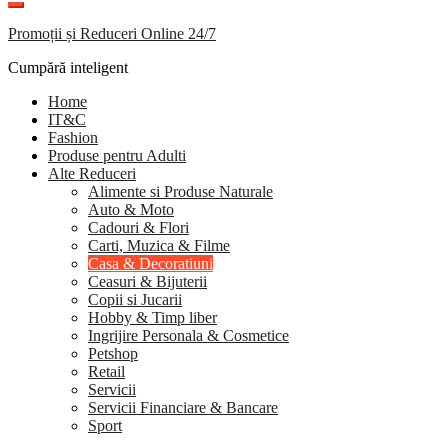
Promoții și Reduceri Online 24/7
Cumpără inteligent
Home
IT&C
Fashion
Produse pentru Adulti
Alte Reduceri
Alimente si Produse Naturale
Auto & Moto
Cadouri & Flori
Carti, Muzica & Filme
Casa & Decoratiuni
Ceasuri & Bijuterii
Copii si Jucarii
Hobby & Timp liber
Ingrijire Personala & Cosmetice
Petshop
Retail
Servicii
Servicii Financiare & Bancare
Sport