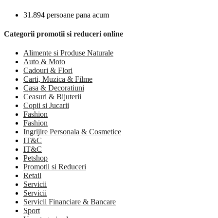
31.894 persoane pana acum
Categorii promotii si reduceri online
Alimente si Produse Naturale
Auto & Moto
Cadouri & Flori
Carti, Muzica & Filme
Casa & Decoratiuni
Ceasuri & Bijuterii
Copii si Jucarii
Fashion
Fashion
Ingrijire Personala & Cosmetice
IT&C
IT&C
Petshop
Promotii si Reduceri
Retail
Servicii
Servicii
Servicii Financiare & Bancare
Sport