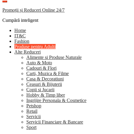
Promoții și Reduceri Online 24/7
Cumpără inteligent
Home
IT&C
Fashion
Produse pentru Adulti
Alte Reduceri
Alimente si Produse Naturale
Auto & Moto
Cadouri & Flori
Carti, Muzica & Filme
Casa & Decoratiuni
Ceasuri & Bijuterii
Copii si Jucarii
Hobby & Timp liber
Ingrijire Personala & Cosmetice
Petshop
Retail
Servicii
Servicii Financiare & Bancare
Sport