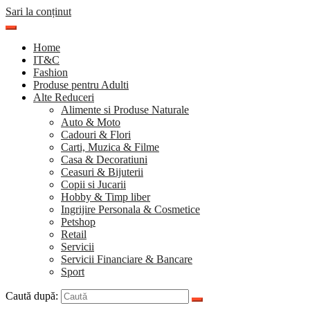
Sari la conținut
Home
IT&C
Fashion
Produse pentru Adulti
Alte Reduceri
Alimente si Produse Naturale
Auto & Moto
Cadouri & Flori
Carti, Muzica & Filme
Casa & Decoratiuni
Ceasuri & Bijuterii
Copii si Jucarii
Hobby & Timp liber
Ingrijire Personala & Cosmetice
Petshop
Retail
Servicii
Servicii Financiare & Bancare
Sport
Caută după: