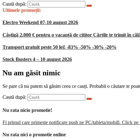
Caută după:
Ultimele promoții:
Electro Weekend 07-10 august 2026
Câștigă 2.000 € pentru o vacanță de cititor Cărțile te trimit în căl
Transport gratuit peste 50 lei! -83% -50% -30% -20%
Stock Busters 4 – 10 august 2026
Nu am găsit nimic
Se pare că nu putem să găsim ceea ce cauți. Probabil o căutare te poate
Caută după:
Nu rata nicio promotie!
Fi primul care primeste notificare push pe PC/tableta/mobill. Click pe 
Nu rata nici o promotie online