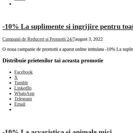
-10% La suplimente si ingrijire pentru toa
Campanii de Reduceri si Promotii 24/7
august 3, 2022
O noua campanie de promotii a aparut online intitulata -10% La suplim
Distribuie prietenilor tai aceasta promotie
Facebook
X
Tumblr
LinkedIn
WhatsApp
Telegram
Email
-10% La acvaristica si animale mici