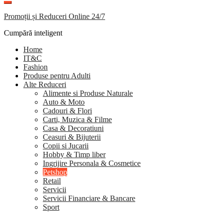
Promoții și Reduceri Online 24/7
Cumpără inteligent
Home
IT&C
Fashion
Produse pentru Adulti
Alte Reduceri
Alimente si Produse Naturale
Auto & Moto
Cadouri & Flori
Carti, Muzica & Filme
Casa & Decoratiuni
Ceasuri & Bijuterii
Copii si Jucarii
Hobby & Timp liber
Ingrijire Personala & Cosmetice
Petshop
Retail
Servicii
Servicii Financiare & Bancare
Sport