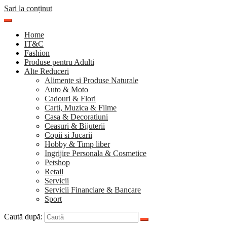
Sari la conținut
Home
IT&C
Fashion
Produse pentru Adulti
Alte Reduceri
Alimente si Produse Naturale
Auto & Moto
Cadouri & Flori
Carti, Muzica & Filme
Casa & Decoratiuni
Ceasuri & Bijuterii
Copii si Jucarii
Hobby & Timp liber
Ingrijire Personala & Cosmetice
Petshop
Retail
Servicii
Servicii Financiare & Bancare
Sport
Caută după: