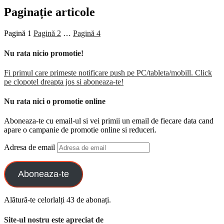
Paginație articole
Pagină
1
Pagină
2
…
Pagină
4
Nu rata nicio promotie!
Fi primul care primeste notificare push pe PC/tableta/mobill. Click
pe clopotel dreapta jos si aboneaza-te!
Nu rata nici o promotie online
Aboneaza-te cu email-ul si vei primii un email de fiecare data cand
apare o campanie de promotie online si reduceri.
Adresa de email
Aboneaza-te
Alătură-te celorlalți 43 de abonați.
Site-ul nostru este apreciat de