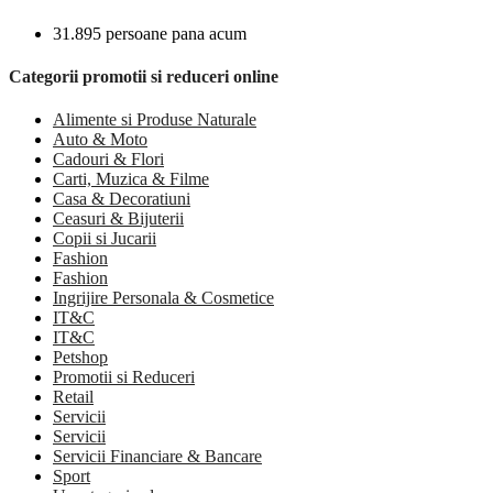
31.895 persoane pana acum
Categorii promotii si reduceri online
Alimente si Produse Naturale
Auto & Moto
Cadouri & Flori
Carti, Muzica & Filme
Casa & Decoratiuni
Ceasuri & Bijuterii
Copii si Jucarii
Fashion
Fashion
Ingrijire Personala & Cosmetice
IT&C
IT&C
Petshop
Promotii si Reduceri
Retail
Servicii
Servicii
Servicii Financiare & Bancare
Sport