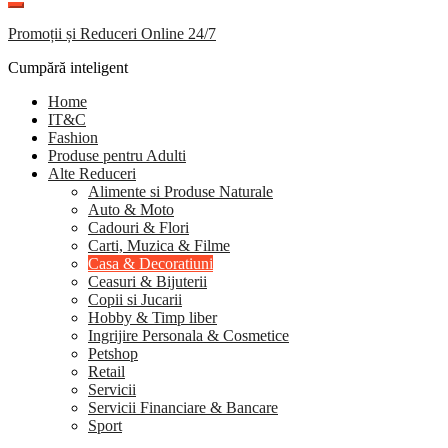
Promoții și Reduceri Online 24/7
Cumpără inteligent
Home
IT&C
Fashion
Produse pentru Adulti
Alte Reduceri
Alimente si Produse Naturale
Auto & Moto
Cadouri & Flori
Carti, Muzica & Filme
Casa & Decoratiuni
Ceasuri & Bijuterii
Copii si Jucarii
Hobby & Timp liber
Ingrijire Personala & Cosmetice
Petshop
Retail
Servicii
Servicii Financiare & Bancare
Sport