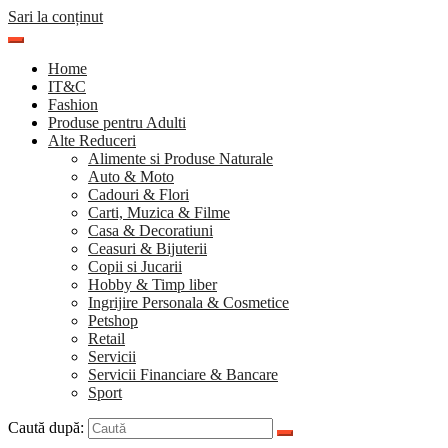
Sari la conținut
Home
IT&C
Fashion
Produse pentru Adulti
Alte Reduceri
Alimente si Produse Naturale
Auto & Moto
Cadouri & Flori
Carti, Muzica & Filme
Casa & Decoratiuni
Ceasuri & Bijuterii
Copii si Jucarii
Hobby & Timp liber
Ingrijire Personala & Cosmetice
Petshop
Retail
Servicii
Servicii Financiare & Bancare
Sport
Caută după: