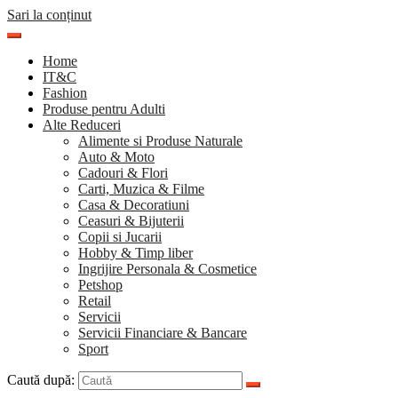
Sari la conținut
Home
IT&C
Fashion
Produse pentru Adulti
Alte Reduceri
Alimente si Produse Naturale
Auto & Moto
Cadouri & Flori
Carti, Muzica & Filme
Casa & Decoratiuni
Ceasuri & Bijuterii
Copii si Jucarii
Hobby & Timp liber
Ingrijire Personala & Cosmetice
Petshop
Retail
Servicii
Servicii Financiare & Bancare
Sport
Caută după: