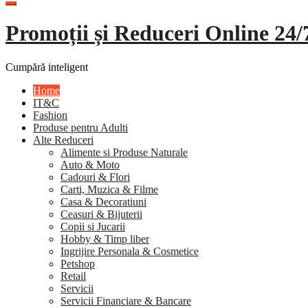
Promoții și Reduceri Online 24/
Cumpără inteligent
Home
IT&C
Fashion
Produse pentru Adulti
Alte Reduceri
Alimente si Produse Naturale
Auto & Moto
Cadouri & Flori
Carti, Muzica & Filme
Casa & Decoratiuni
Ceasuri & Bijuterii
Copii si Jucarii
Hobby & Timp liber
Ingrijire Personala & Cosmetice
Petshop
Retail
Servicii
Servicii Financiare & Bancare