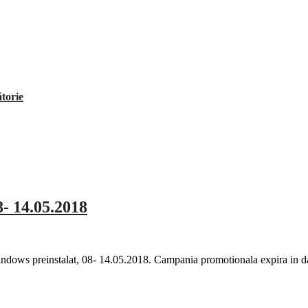
ătorie
8- 14.05.2018
dows preinstalat, 08- 14.05.2018. Campania promotionala expira in da