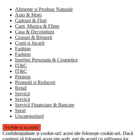
Alimente si Produse Naturale
Auto & Moto
Cadouri & Flori
Carti, Muzica & Filme
Casa & Decoratiuni
Ceasuri & Bijuterii
Copii si Jucarii
Fashion
Fashion
Ingrijire Personala & Cosmetice
IT&C
IT&C
Petshop
Promotii si Reduceri
Retail
Servicii
Servicii
Servicii Financiare & Bancare
Sport
Uncategorized
Confidențialitate și cookie-uri: acest site folosește cookie-uri. Dacă
continui să folosești acest site web, ești de acord cu utilizarea lor.