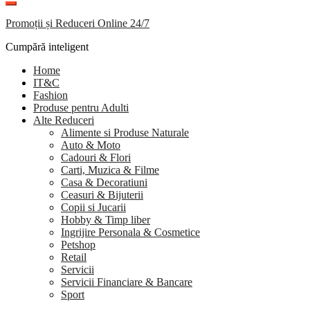
Promoții și Reduceri Online 24/7
Cumpără inteligent
Home
IT&C
Fashion
Produse pentru Adulti
Alte Reduceri
Alimente si Produse Naturale
Auto & Moto
Cadouri & Flori
Carti, Muzica & Filme
Casa & Decoratiuni
Ceasuri & Bijuterii
Copii si Jucarii
Hobby & Timp liber
Ingrijire Personala & Cosmetice
Petshop
Retail
Servicii
Servicii Financiare & Bancare
Sport