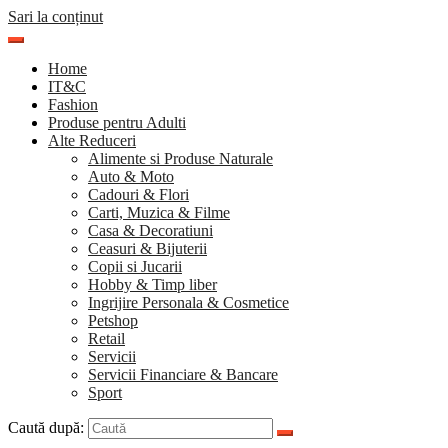
Sari la conținut
Home
IT&C
Fashion
Produse pentru Adulti
Alte Reduceri
Alimente si Produse Naturale
Auto & Moto
Cadouri & Flori
Carti, Muzica & Filme
Casa & Decoratiuni
Ceasuri & Bijuterii
Copii si Jucarii
Hobby & Timp liber
Ingrijire Personala & Cosmetice
Petshop
Retail
Servicii
Servicii Financiare & Bancare
Sport
Caută după: