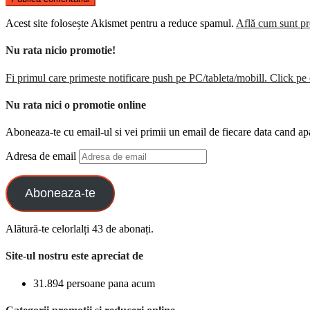
Acest site folosește Akismet pentru a reduce spamul.
Află cum sunt pro
Nu rata nicio promotie!
Fi primul care primeste notificare push pe PC/tableta/mobill. Click pe 
Nu rata nici o promotie online
Aboneaza-te cu email-ul si vei primii un email de fiecare data cand ap
Adresa de email
Aboneaza-te
Alătură-te celorlalți 43 de abonați.
Site-ul nostru este apreciat de
31.894 persoane pana acum