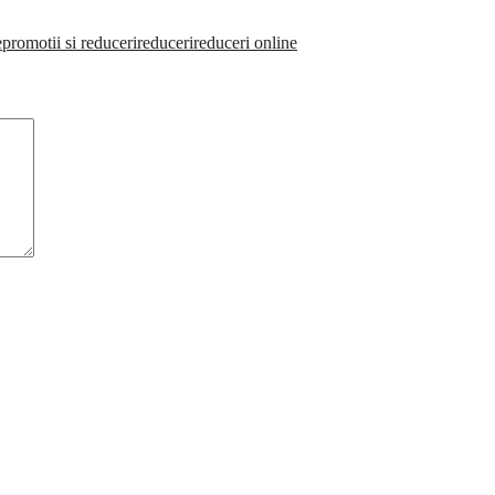
e
promotii si reduceri
reduceri
reduceri online