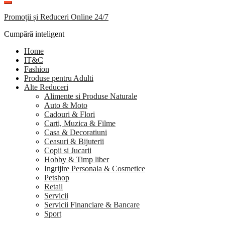
Promoții și Reduceri Online 24/7
Cumpără inteligent
Home
IT&C
Fashion
Produse pentru Adulti
Alte Reduceri
Alimente si Produse Naturale
Auto & Moto
Cadouri & Flori
Carti, Muzica & Filme
Casa & Decoratiuni
Ceasuri & Bijuterii
Copii si Jucarii
Hobby & Timp liber
Ingrijire Personala & Cosmetice
Petshop
Retail
Servicii
Servicii Financiare & Bancare
Sport