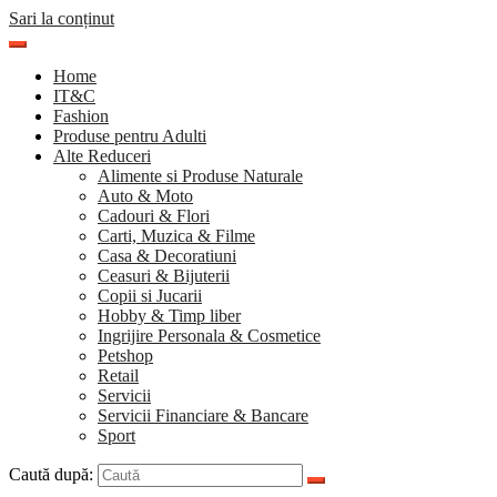
Sari la conținut
Home
IT&C
Fashion
Produse pentru Adulti
Alte Reduceri
Alimente si Produse Naturale
Auto & Moto
Cadouri & Flori
Carti, Muzica & Filme
Casa & Decoratiuni
Ceasuri & Bijuterii
Copii si Jucarii
Hobby & Timp liber
Ingrijire Personala & Cosmetice
Petshop
Retail
Servicii
Servicii Financiare & Bancare
Sport
Caută după: