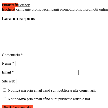
Publicat în
Petshop
Etichetat
campanie promotie
campanii promotii
promotii
promotii onlin
Lasă un răspuns
Comentariu
*
Nume
*
Email
*
Site web
Notifică-mă prin email când sunt publicate alte comentarii.
Notifică-mă prin email când sunt publicate articole noi.