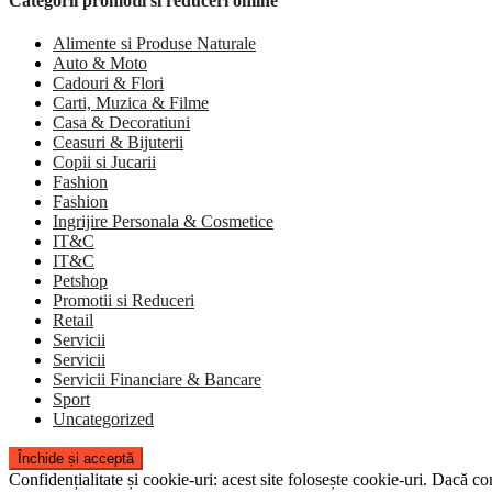
Categorii promotii si reduceri online
Alimente si Produse Naturale
Auto & Moto
Cadouri & Flori
Carti, Muzica & Filme
Casa & Decoratiuni
Ceasuri & Bijuterii
Copii si Jucarii
Fashion
Fashion
Ingrijire Personala & Cosmetice
IT&C
IT&C
Petshop
Promotii si Reduceri
Retail
Servicii
Servicii
Servicii Financiare & Bancare
Sport
Uncategorized
Confidențialitate și cookie-uri: acest site folosește cookie-uri. Dacă con