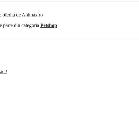
e oferita de
Animax.ro
e parte din categoria
Petshop
ici!