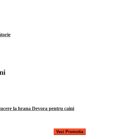
ătorie
ni
ucere la hrana Devora pentru caini
Vezi Promotia