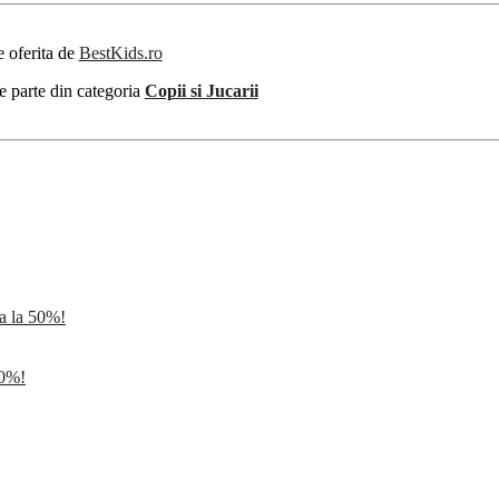
e oferita de
BestKids.ro
e parte din categoria
Copii si Jucarii
 la 50%!
50%!