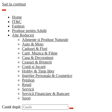
Sari la conținut
Home
IT&C
Fashion
Produse pentru Adulti
Alte Reduceri
Alimente si Produse Naturale
Auto & Moto
Cadouri & Flori
Carti, Muzica & Filme
Casa & Decoratiuni
Ceasuri & Bijuterii
Copii si Jucarii
Hobby & Timp liber
Ingrijire Personala & Cosmetice
Petshop
Retail
Servicii
Servicii Financiare & Bancare
Sport
Caută după: