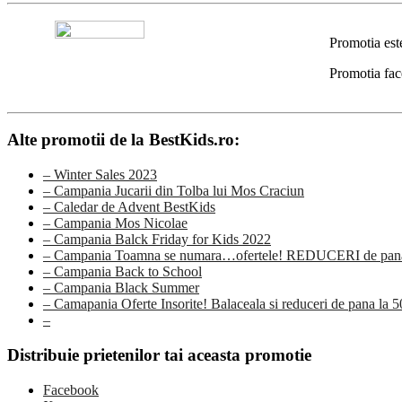
Promotia est
Promotia fac
Alte promotii de la BestKids.ro:
– Winter Sales 2023
– Campania Jucarii din Tolba lui Mos Craciun
– Caledar de Advent BestKids
– Campania Mos Nicolae
– Campania Balck Friday for Kids 2022
– Campania Toamna se numara…ofertele! REDUCERI de pana
– Campania Back to School
– Campania Black Summer
– Camapania Oferte Insorite! Balaceala si reduceri de pana la 
–
Distribuie prietenilor tai aceasta promotie
Facebook