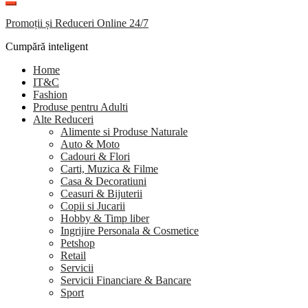
Promoții și Reduceri Online 24/7
Cumpără inteligent
Home
IT&C
Fashion
Produse pentru Adulti
Alte Reduceri
Alimente si Produse Naturale
Auto & Moto
Cadouri & Flori
Carti, Muzica & Filme
Casa & Decoratiuni
Ceasuri & Bijuterii
Copii si Jucarii
Hobby & Timp liber
Ingrijire Personala & Cosmetice
Petshop
Retail
Servicii
Servicii Financiare & Bancare
Sport