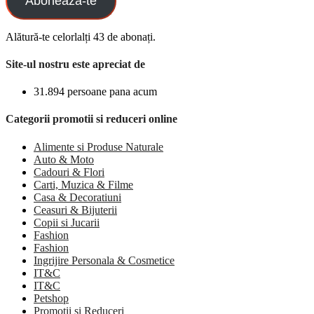
Aboneaza-te
Alătură-te celorlalți 43 de abonați.
Site-ul nostru este apreciat de
31.894 persoane pana acum
Categorii promotii si reduceri online
Alimente si Produse Naturale
Auto & Moto
Cadouri & Flori
Carti, Muzica & Filme
Casa & Decoratiuni
Ceasuri & Bijuterii
Copii si Jucarii
Fashion
Fashion
Ingrijire Personala & Cosmetice
IT&C
IT&C
Petshop
Promotii si Reduceri