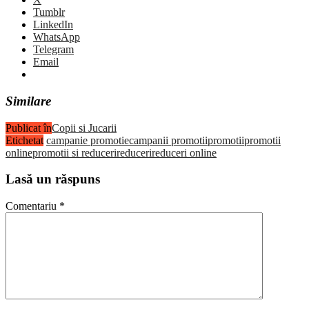
Tumblr
LinkedIn
WhatsApp
Telegram
Email
Similare
Publicat în
Copii si Jucarii
Etichetat
campanie promotie
campanii promotii
promotii
promotii
online
promotii si reduceri
reduceri
reduceri online
Lasă un răspuns
Comentariu
*