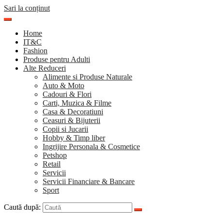
Sari la conținut
Home
IT&C
Fashion
Produse pentru Adulti
Alte Reduceri
Alimente si Produse Naturale
Auto & Moto
Cadouri & Flori
Carti, Muzica & Filme
Casa & Decoratiuni
Ceasuri & Bijuterii
Copii si Jucarii
Hobby & Timp liber
Ingrijire Personala & Cosmetice
Petshop
Retail
Servicii
Servicii Financiare & Bancare
Sport
Caută după: