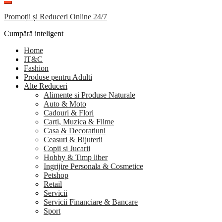
Promoții și Reduceri Online 24/7
Cumpără inteligent
Home
IT&C
Fashion
Produse pentru Adulti
Alte Reduceri
Alimente si Produse Naturale
Auto & Moto
Cadouri & Flori
Carti, Muzica & Filme
Casa & Decoratiuni
Ceasuri & Bijuterii
Copii si Jucarii
Hobby & Timp liber
Ingrijire Personala & Cosmetice
Petshop
Retail
Servicii
Servicii Financiare & Bancare
Sport