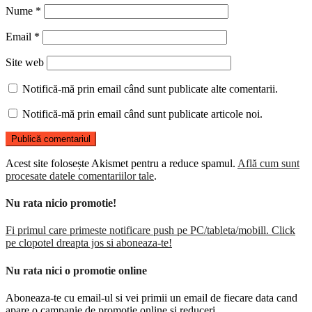
Nume
*
Email
*
Site web
Notifică-mă prin email când sunt publicate alte comentarii.
Notifică-mă prin email când sunt publicate articole noi.
Acest site folosește Akismet pentru a reduce spamul.
Află cum sunt
procesate datele comentariilor tale
.
Nu rata nicio promotie!
Fi primul care primeste notificare push pe PC/tableta/mobill. Click
pe clopotel dreapta jos si aboneaza-te!
Nu rata nici o promotie online
Aboneaza-te cu email-ul si vei primii un email de fiecare data cand
apare o campanie de promotie online si reduceri.