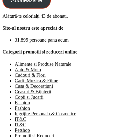
Aboneaza-te
Alătură-te celorlalți 43 de abonați.
Site-ul nostru este apreciat de
31.895 persoane pana acum
Categorii promotii si reduceri online
Alimente si Produse Naturale
Auto & Moto
Cadouri & Flori
Carti, Muzica & Filme
Casa & Decoratiuni
Ceasuri & Bijuterii
Copii si Jucarii
Fashion
Fashion
Ingrijire Personala & Cosmetice
IT&C
IT&C
Petshop
Promotii si Reduceri