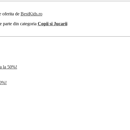
e oferita de
BestKids.ro
e parte din categoria
Copii si Jucarii
 la 50%!
50%!