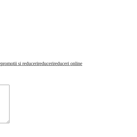
e
promotii si reduceri
reduceri
reduceri online