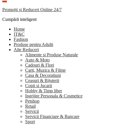
Promoții și Reduceri Online 24/7
Cumpără inteligent
Home
IT&C
Fashion
Produse pentru Adulti
Alte Reduceri
Alimente si Produse Naturale
Auto & Moto
Cadouri & Flori
Carti, Muzica & Filme
Casa & Decoratiuni
Ceasuri & Bijuterii
Copii si Jucarii
Hobby & Timp liber
Ingrijire Personala & Cosmetice
Petshop
Retail
Servicii
Servicii Financiare & Bancare
Sport