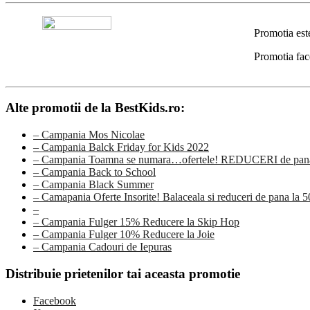
Promotia est
Promotia fac
Alte promotii de la BestKids.ro:
– Campania Mos Nicolae
– Campania Balck Friday for Kids 2022
– Campania Toamna se numara…ofertele! REDUCERI de pana
– Campania Back to School
– Campania Black Summer
– Camapania Oferte Insorite! Balaceala si reduceri de pana la 
–
– Campania Fulger 15% Reducere la Skip Hop
– Campania Fulger 10% Reducere la Joie
– Campania Cadouri de Iepuras
Distribuie prietenilor tai aceasta promotie
Facebook