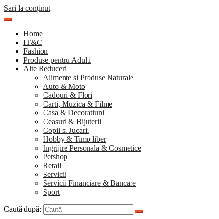
Sari la conținut
Home
IT&C
Fashion
Produse pentru Adulti
Alte Reduceri
Alimente si Produse Naturale
Auto & Moto
Cadouri & Flori
Carti, Muzica & Filme
Casa & Decoratiuni
Ceasuri & Bijuterii
Copii si Jucarii
Hobby & Timp liber
Ingrijire Personala & Cosmetice
Petshop
Retail
Servicii
Servicii Financiare & Bancare
Sport
Caută după: