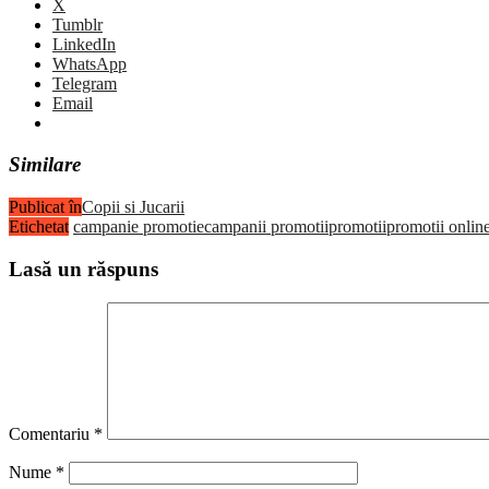
X
Tumblr
LinkedIn
WhatsApp
Telegram
Email
Similare
Publicat în
Copii si Jucarii
Etichetat
campanie promotie
campanii promotii
promotii
promotii onlin
Lasă un răspuns
Comentariu
*
Nume
*