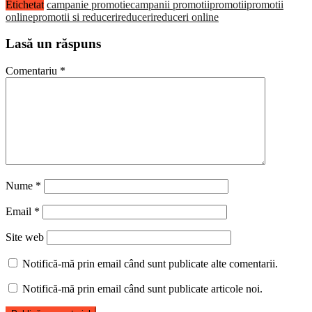
Etichetat
campanie promotie
campanii promotii
promotii
promotii
online
promotii si reduceri
reduceri
reduceri online
Lasă un răspuns
Comentariu
*
Nume
*
Email
*
Site web
Notifică-mă prin email când sunt publicate alte comentarii.
Notifică-mă prin email când sunt publicate articole noi.