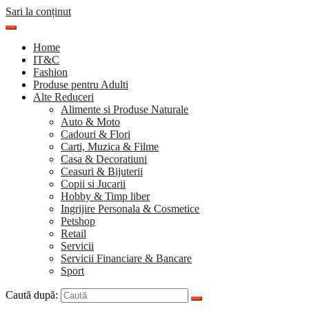
Sari la conținut
Home
IT&C
Fashion
Produse pentru Adulti
Alte Reduceri
Alimente si Produse Naturale
Auto & Moto
Cadouri & Flori
Carti, Muzica & Filme
Casa & Decoratiuni
Ceasuri & Bijuterii
Copii si Jucarii
Hobby & Timp liber
Ingrijire Personala & Cosmetice
Petshop
Retail
Servicii
Servicii Financiare & Bancare
Sport
Caută după: