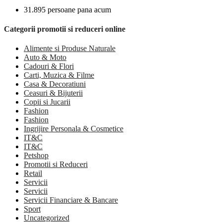
31.895 persoane pana acum
Categorii promotii si reduceri online
Alimente si Produse Naturale
Auto & Moto
Cadouri & Flori
Carti, Muzica & Filme
Casa & Decoratiuni
Ceasuri & Bijuterii
Copii si Jucarii
Fashion
Fashion
Ingrijire Personala & Cosmetice
IT&C
IT&C
Petshop
Promotii si Reduceri
Retail
Servicii
Servicii
Servicii Financiare & Bancare
Sport
Uncategorized