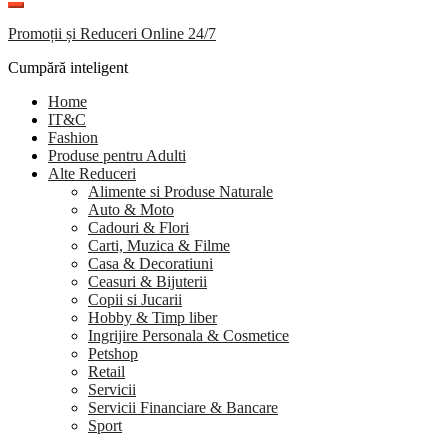
Promoții și Reduceri Online 24/7
Cumpără inteligent
Home
IT&C
Fashion
Produse pentru Adulti
Alte Reduceri
Alimente si Produse Naturale
Auto & Moto
Cadouri & Flori
Carti, Muzica & Filme
Casa & Decoratiuni
Ceasuri & Bijuterii
Copii si Jucarii
Hobby & Timp liber
Ingrijire Personala & Cosmetice
Petshop
Retail
Servicii
Servicii Financiare & Bancare
Sport