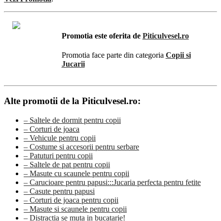
Promotia este oferita de
Piticulvesel.ro
Promotia face parte din categoria
Copii si
Jucarii
Alte promotii de la Piticulvesel.ro:
– Saltele de dormit pentru copii
– Corturi de joaca
– Vehicule pentru copii
– Costume si accesorii pentru serbare
– Patuturi pentru copii
– Saltele de pat pentru copii
– Masute cu scaunele pentru copii
– Carucioare pentru papusi:::Jucaria perfecta pentru fetite
– Casute pentru papusi
– Corturi de joaca pentru copii
– Masute si scaunele pentru copii
– Distractia se muta in bucatarie!