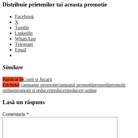
Distribuie prietenilor tai aceasta promotie
Facebook
X
Tumblr
LinkedIn
WhatsApp
Telegram
Email
Similare
Publicat în
Copii si Jucarii
Etichetat
campanie promotie
campanii promotii
promotii
promotii
online
promotii si reduceri
reduceri
reduceri online
Lasă un răspuns
Comentariu
*