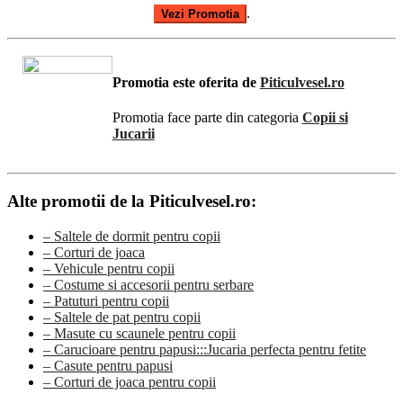
.
Vezi Promotia
Promotia este oferita de
Piticulvesel.ro
Promotia face parte din categoria
Copii si
Jucarii
Alte promotii de la Piticulvesel.ro:
– Saltele de dormit pentru copii
– Corturi de joaca
– Vehicule pentru copii
– Costume si accesorii pentru serbare
– Patuturi pentru copii
– Saltele de pat pentru copii
– Masute cu scaunele pentru copii
– Carucioare pentru papusi:::Jucaria perfecta pentru fetite
– Casute pentru papusi
– Corturi de joaca pentru copii