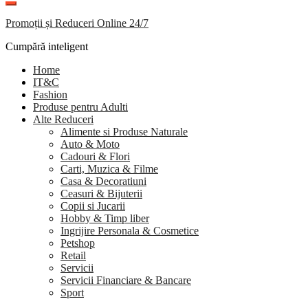
Promoții și Reduceri Online 24/7
Cumpără inteligent
Home
IT&C
Fashion
Produse pentru Adulti
Alte Reduceri
Alimente si Produse Naturale
Auto & Moto
Cadouri & Flori
Carti, Muzica & Filme
Casa & Decoratiuni
Ceasuri & Bijuterii
Copii si Jucarii
Hobby & Timp liber
Ingrijire Personala & Cosmetice
Petshop
Retail
Servicii
Servicii Financiare & Bancare
Sport