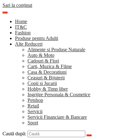
Sari la conținut
Home
IT&C
Fashion
Produse pentru Adulti
Alte Reduceri
Alimente si Produse Naturale
Auto & Moto
Cadouri & Flori
Carti, Muzica & Filme
Casa & Decoratiuni
Ceasuri & Bijuterii
Copii si Jucarii
Hobby & Timp liber
Ingrijire Personala & Cosmetice
Petshop
Retail
Servicii
Servicii Financiare & Bancare
Sport
Caută după: