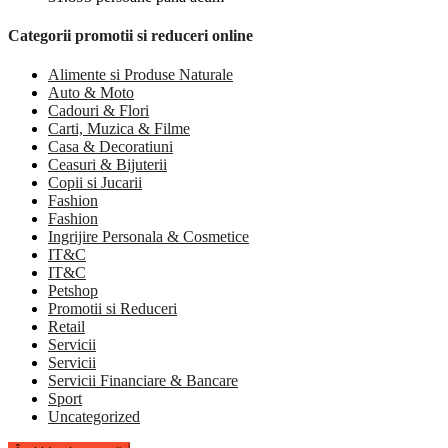
Categorii promotii si reduceri online
Alimente si Produse Naturale
Auto & Moto
Cadouri & Flori
Carti, Muzica & Filme
Casa & Decoratiuni
Ceasuri & Bijuterii
Copii si Jucarii
Fashion
Fashion
Ingrijire Personala & Cosmetice
IT&C
IT&C
Petshop
Promotii si Reduceri
Retail
Servicii
Servicii
Servicii Financiare & Bancare
Sport
Uncategorized