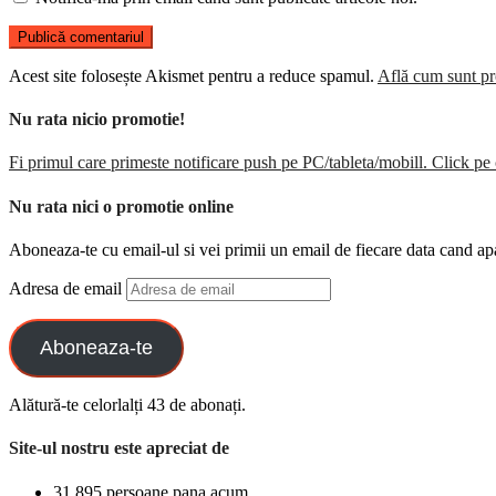
Acest site folosește Akismet pentru a reduce spamul.
Află cum sunt pro
Nu rata nicio promotie!
Fi primul care primeste notificare push pe PC/tableta/mobill. Click pe 
Nu rata nici o promotie online
Aboneaza-te cu email-ul si vei primii un email de fiecare data cand ap
Adresa de email
Aboneaza-te
Alătură-te celorlalți 43 de abonați.
Site-ul nostru este apreciat de
31.895 persoane pana acum