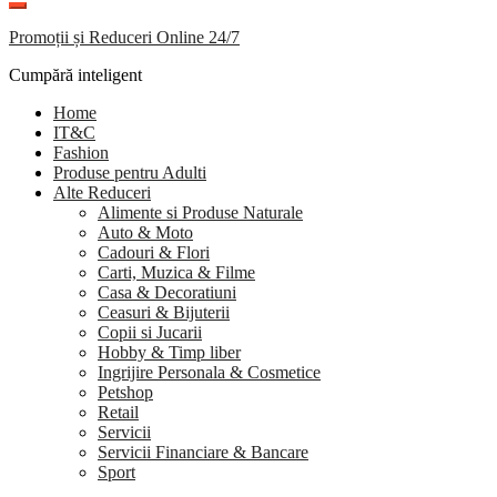
Promoții și Reduceri Online 24/7
Cumpără inteligent
Home
IT&C
Fashion
Produse pentru Adulti
Alte Reduceri
Alimente si Produse Naturale
Auto & Moto
Cadouri & Flori
Carti, Muzica & Filme
Casa & Decoratiuni
Ceasuri & Bijuterii
Copii si Jucarii
Hobby & Timp liber
Ingrijire Personala & Cosmetice
Petshop
Retail
Servicii
Servicii Financiare & Bancare
Sport