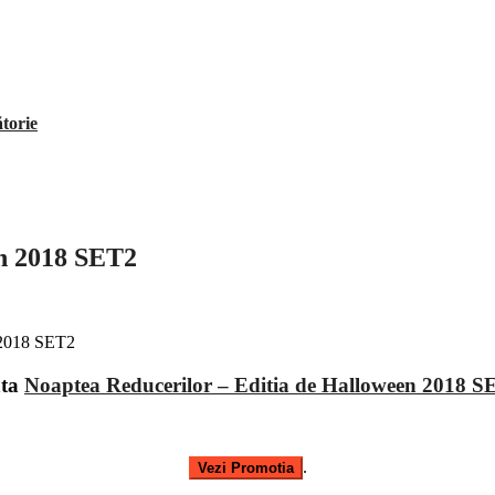
ătorie
en 2018 SET2
ata
Noaptea Reducerilor – Editia de Halloween 2018 S
.
Vezi Promotia