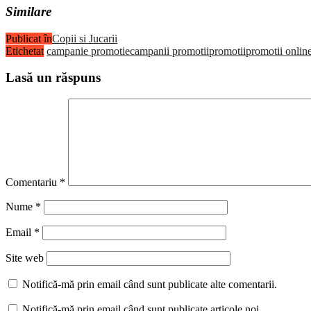
Similare
Publicat în
Copii si Jucarii
Etichetat
campanie promotie
campanii promotii
promotii
promotii onlin
Lasă un răspuns
Comentariu
*
Nume
*
Email
*
Site web
Notifică-mă prin email când sunt publicate alte comentarii.
Notifică-mă prin email când sunt publicate articole noi.