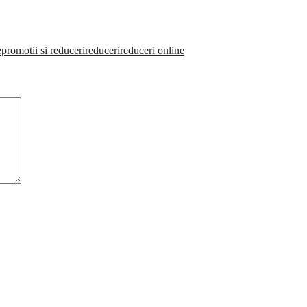
e
promotii si reduceri
reduceri
reduceri online