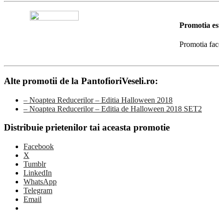
Promotia es
Promotia fac
Alte promotii de la PantofioriVeseli.ro:
– Noaptea Reducerilor – Editia Halloween 2018
– Noaptea Reducerilor – Editia de Halloween 2018 SET2
Distribuie prietenilor tai aceasta promotie
Facebook
X
Tumblr
LinkedIn
WhatsApp
Telegram
Email