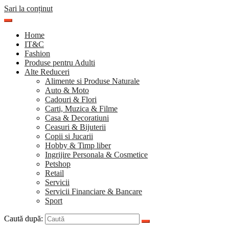
Sari la conținut
Home
IT&C
Fashion
Produse pentru Adulti
Alte Reduceri
Alimente si Produse Naturale
Auto & Moto
Cadouri & Flori
Carti, Muzica & Filme
Casa & Decoratiuni
Ceasuri & Bijuterii
Copii si Jucarii
Hobby & Timp liber
Ingrijire Personala & Cosmetice
Petshop
Retail
Servicii
Servicii Financiare & Bancare
Sport
Caută după: