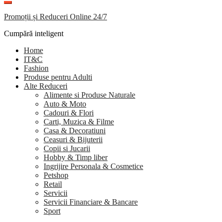
Promoții și Reduceri Online 24/7
Cumpără inteligent
Home
IT&C
Fashion
Produse pentru Adulti
Alte Reduceri
Alimente si Produse Naturale
Auto & Moto
Cadouri & Flori
Carti, Muzica & Filme
Casa & Decoratiuni
Ceasuri & Bijuterii
Copii si Jucarii
Hobby & Timp liber
Ingrijire Personala & Cosmetice
Petshop
Retail
Servicii
Servicii Financiare & Bancare
Sport