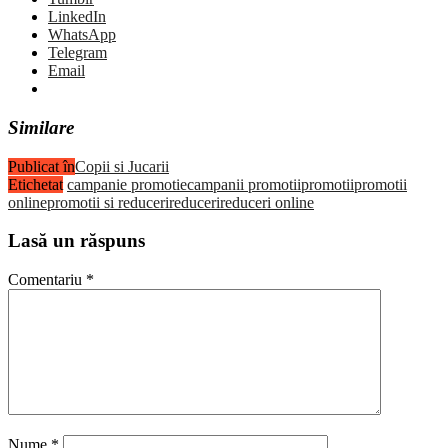
LinkedIn
WhatsApp
Telegram
Email
Similare
Publicat în
Copii si Jucarii
Etichetat
campanie promotie
campanii promotii
promotii
promotii
online
promotii si reduceri
reduceri
reduceri online
Lasă un răspuns
Comentariu
*
Nume
*