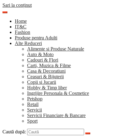
Sari la conținut
Home
IT&C
Fashion
Produse pentru Adulti
Alte Reduceri
Alimente si Produse Naturale
Auto & Moto
Cadouri & Flori
Carti, Muzica & Filme
Casa & Decoratiuni
Ceasuri & Bijuterii
Copii si Jucarii
Hobby & Timp liber
Ingrijire Personala & Cosmetice
Petshop
Retail
Servicii
Servicii Financiare & Bancare
Sport
Caută după: