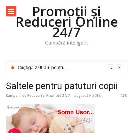
Sari
Promoții și
la
Reduceri Online
conținut
24/7
Cumpără inteligent
Câștigă 2.000 € pentru o vacanță de cititor Cărțile te trimit în călătorie
Saltele pentru patuturi copii
Campanii de Reduceri si Promotii 24/7
august 29, 2018
0