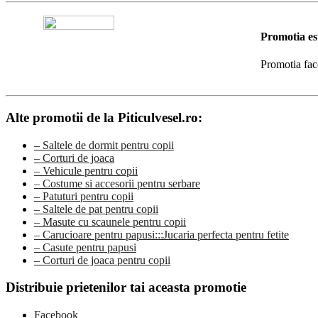
Promotia es
Promotia fac
Alte promotii de la Piticulvesel.ro:
– Saltele de dormit pentru copii
– Corturi de joaca
– Vehicule pentru copii
– Costume si accesorii pentru serbare
– Patuturi pentru copii
– Saltele de pat pentru copii
– Masute cu scaunele pentru copii
– Carucioare pentru papusi:::Jucaria perfecta pentru fetite
– Casute pentru papusi
– Corturi de joaca pentru copii
Distribuie prietenilor tai aceasta promotie
Facebook