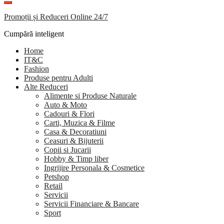
Promoții și Reduceri Online 24/7
Cumpără inteligent
Home
IT&C
Fashion
Produse pentru Adulti
Alte Reduceri
Alimente si Produse Naturale
Auto & Moto
Cadouri & Flori
Carti, Muzica & Filme
Casa & Decoratiuni
Ceasuri & Bijuterii
Copii si Jucarii
Hobby & Timp liber
Ingrijire Personala & Cosmetice
Petshop
Retail
Servicii
Servicii Financiare & Bancare
Sport