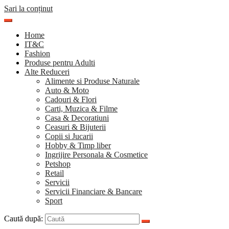
Sari la conținut
Home
IT&C
Fashion
Produse pentru Adulti
Alte Reduceri
Alimente si Produse Naturale
Auto & Moto
Cadouri & Flori
Carti, Muzica & Filme
Casa & Decoratiuni
Ceasuri & Bijuterii
Copii si Jucarii
Hobby & Timp liber
Ingrijire Personala & Cosmetice
Petshop
Retail
Servicii
Servicii Financiare & Bancare
Sport
Caută după: