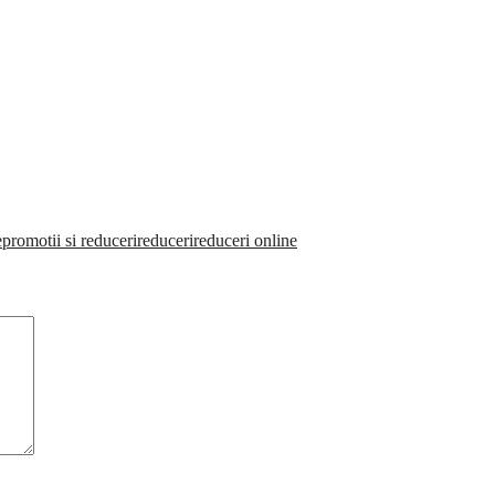
e
promotii si reduceri
reduceri
reduceri online