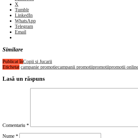
X
Tumblr
LinkedIn
WhatsApp
Telegram
Email
Similare
Publicat în
Copii si Jucarii
Etichetat
campanie promotie
campanii promotii
promotii
promotii onlin
Lasă un răspuns
Comentariu
*
Nume
*