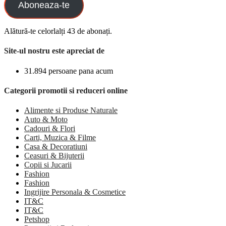
Aboneaza-te
Alătură-te celorlalți 43 de abonați.
Site-ul nostru este apreciat de
31.894 persoane pana acum
Categorii promotii si reduceri online
Alimente si Produse Naturale
Auto & Moto
Cadouri & Flori
Carti, Muzica & Filme
Casa & Decoratiuni
Ceasuri & Bijuterii
Copii si Jucarii
Fashion
Fashion
Ingrijire Personala & Cosmetice
IT&C
IT&C
Petshop