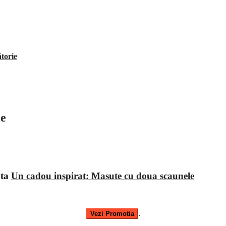
ătorie
le
ata
Un cadou inspirat: Masute cu doua scaunele
.
Vezi Promotia