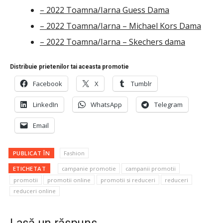
– 2022 Toamna/Iarna Guess Dama
– 2022 Toamna/Iarna – Michael Kors Dama
– 2022 Toamna/Iarna – Skechers dama
Distribuie prietenilor tai aceasta promotie
Facebook
X
Tumblr
LinkedIn
WhatsApp
Telegram
Email
PUBLICAT ÎN
Fashion
ETICHETAT
campanie promotie
campanii promotii
promotii
promotii online
promotii si reduceri
reduceri
reduceri online