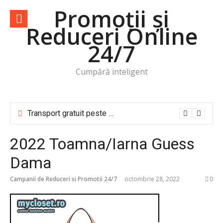
Sari
Promoții și
la
Reduceri Online
conținut
24/7
Cumpără inteligent
Transport gratuit peste 50 lei! -83% -50% -30% -20%
2022 Toamna/Iarna Guess
Dama
Campanii de Reduceri si Promotii 24/7
octombrie 28, 2022
0