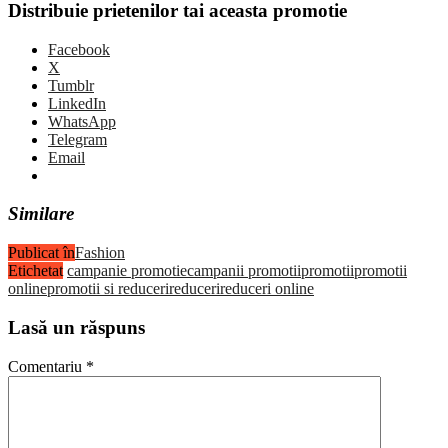
Distribuie prietenilor tai aceasta promotie
Facebook
X
Tumblr
LinkedIn
WhatsApp
Telegram
Email
Similare
Publicat în
Fashion
Etichetat
campanie promotie
campanii promotii
promotii
promotii
online
promotii si reduceri
reduceri
reduceri online
Lasă un răspuns
Comentariu
*