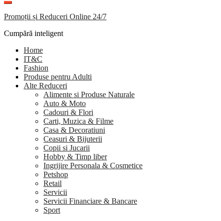
Promoții și Reduceri Online 24/7
Cumpără inteligent
Home
IT&C
Fashion
Produse pentru Adulti
Alte Reduceri
Alimente si Produse Naturale
Auto & Moto
Cadouri & Flori
Carti, Muzica & Filme
Casa & Decoratiuni
Ceasuri & Bijuterii
Copii si Jucarii
Hobby & Timp liber
Ingrijire Personala & Cosmetice
Petshop
Retail
Servicii
Servicii Financiare & Bancare
Sport