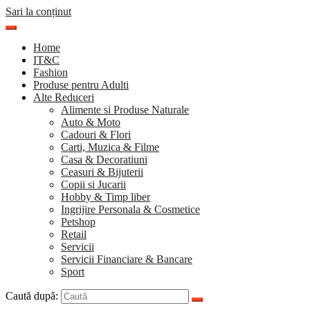
Sari la conținut
Home
IT&C
Fashion
Produse pentru Adulti
Alte Reduceri
Alimente si Produse Naturale
Auto & Moto
Cadouri & Flori
Carti, Muzica & Filme
Casa & Decoratiuni
Ceasuri & Bijuterii
Copii si Jucarii
Hobby & Timp liber
Ingrijire Personala & Cosmetice
Petshop
Retail
Servicii
Servicii Financiare & Bancare
Sport
Caută după: