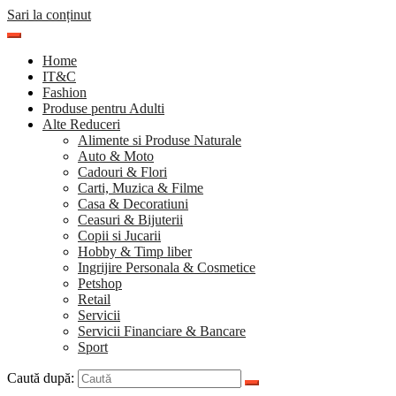
Sari la conținut
Home
IT&C
Fashion
Produse pentru Adulti
Alte Reduceri
Alimente si Produse Naturale
Auto & Moto
Cadouri & Flori
Carti, Muzica & Filme
Casa & Decoratiuni
Ceasuri & Bijuterii
Copii si Jucarii
Hobby & Timp liber
Ingrijire Personala & Cosmetice
Petshop
Retail
Servicii
Servicii Financiare & Bancare
Sport
Caută după: