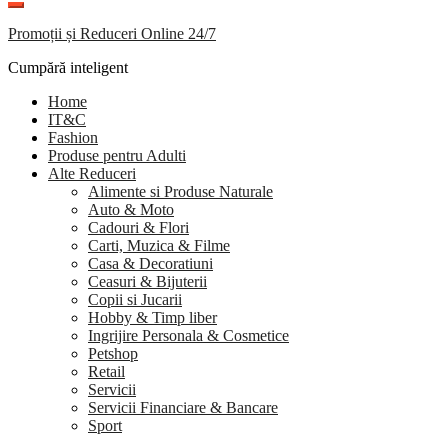
Promoții și Reduceri Online 24/7
Cumpără inteligent
Home
IT&C
Fashion
Produse pentru Adulti
Alte Reduceri
Alimente si Produse Naturale
Auto & Moto
Cadouri & Flori
Carti, Muzica & Filme
Casa & Decoratiuni
Ceasuri & Bijuterii
Copii si Jucarii
Hobby & Timp liber
Ingrijire Personala & Cosmetice
Petshop
Retail
Servicii
Servicii Financiare & Bancare
Sport