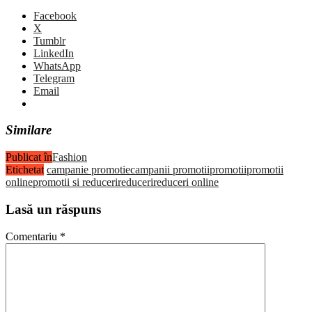
Facebook
X
Tumblr
LinkedIn
WhatsApp
Telegram
Email
Similare
Publicat în
Fashion
Etichetat
campanie promotie
campanii promotii
promotii
promotii
online
promotii si reduceri
reduceri
reduceri online
Lasă un răspuns
Comentariu
*