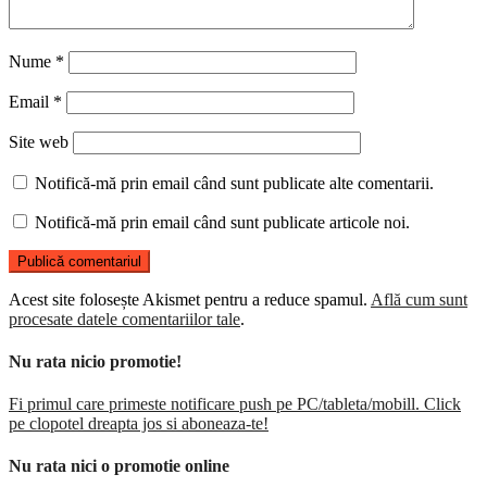
Nume
*
Email
*
Site web
Notifică-mă prin email când sunt publicate alte comentarii.
Notifică-mă prin email când sunt publicate articole noi.
Acest site folosește Akismet pentru a reduce spamul.
Află cum sunt
procesate datele comentariilor tale
.
Nu rata nicio promotie!
Fi primul care primeste notificare push pe PC/tableta/mobill. Click
pe clopotel dreapta jos si aboneaza-te!
Nu rata nici o promotie online