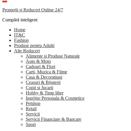
Promoții și Reduceri Online 24/7
Cumpără inteligent
Home
IT&C
Fashion
Produse pentru Adulti
Alte Reduceri
Alimente si Produse Naturale
Auto & Moto
Cadouri & Flori
Carti, Muzica & Filme
Casa & Decoratiuni
Ceasuri & Bijuterii
Copii si Jucarii
Hobby & Timp liber
Ingrijire Personala & Cosmetice
Petshop
Retail
Servicii
Servicii Financiare & Bancare
Sport