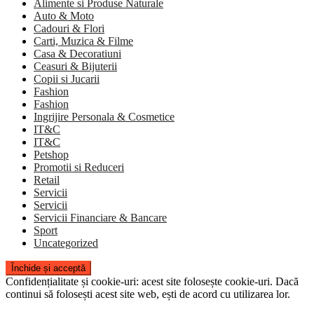
Alimente si Produse Naturale
Auto & Moto
Cadouri & Flori
Carti, Muzica & Filme
Casa & Decoratiuni
Ceasuri & Bijuterii
Copii si Jucarii
Fashion
Fashion
Ingrijire Personala & Cosmetice
IT&C
IT&C
Petshop
Promotii si Reduceri
Retail
Servicii
Servicii
Servicii Financiare & Bancare
Sport
Uncategorized
Confidențialitate și cookie-uri: acest site folosește cookie-uri. Dacă
continui să folosești acest site web, ești de acord cu utilizarea lor.