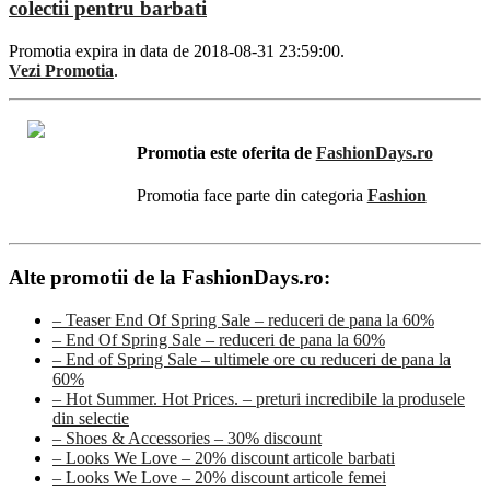
colectii pentru barbati
Promotia expira in data de 2018-08-31 23:59:00.
Vezi Promotia
.
Promotia este oferita de
FashionDays.ro
Promotia face parte din categoria
Fashion
Alte promotii de la FashionDays.ro:
– Teaser End Of Spring Sale – reduceri de pana la 60%
– End Of Spring Sale – reduceri de pana la 60%
– End of Spring Sale – ultimele ore cu reduceri de pana la
60%
– Hot Summer. Hot Prices. – preturi incredibile la produsele
din selectie
– Shoes & Accessories – 30% discount
– Looks We Love – 20% discount articole barbati
– Looks We Love – 20% discount articole femei