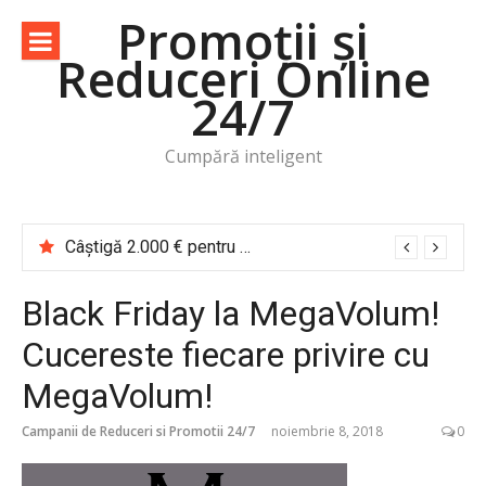
Sari
Promoții și
la
Reduceri Online
conținut
24/7
Cumpără inteligent
Câștigă 2.000 € pentru o vacanță de cititor Cărțile te trimit în călătorie
Black Friday la MegaVolum!
Cucereste fiecare privire cu
MegaVolum!
Campanii de Reduceri si Promotii 24/7
noiembrie 8, 2018
0