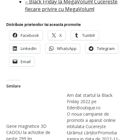
– Black Friday la MegaVolum! Cucereste
fiecare privire cu MegaVolum!
Distribuie prietenilor tai aceasta promotie
Facebook
X
Tumblr
LinkedIn
WhatsApp
Telegram
Email
Similare
Am dat startul la Black
Friday 2022 pe
EdenBoutique.ro
O noua campanie de
promotii a aparut online
Gene magnetice 3D
intitulata Cucerește
CADOU la achizitie de
tărâmul cărțilorPromotia
peste 299 lei
expira in data de 2022-11-