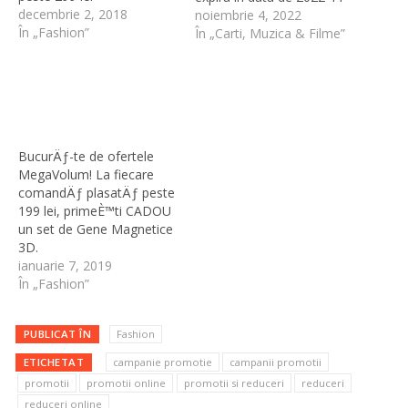
decembrie 2, 2018
30 23:59:00. Vezi Promotia
noiembrie 4, 2022
În „Fashion”
Promotia este oferita de
În „Carti, Muzica & Filme”
Cartepedia.roPromotia
face parte din categoria
Carti, Muzica & FilmeAlte
promotii de la
Cartepedia.ro:- Citește
cărți care te fac fericit -
BucurÄƒ-te de ofertele
Cucerește tărâmul cărților
MegaVolum! La fiecare
- De veghe…
comandÄƒ plasatÄƒ peste
199 lei, primeÈ™ti CADOU
un set de Gene Magnetice
3D.
ianuarie 7, 2019
În „Fashion”
PUBLICAT ÎN
Fashion
ETICHETAT
campanie promotie
campanii promotii
promotii
promotii online
promotii si reduceri
reduceri
reduceri online