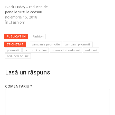
Black Friday – reduceri de
pana la 90% la ceasuri
noiembrie 15, 2018
În „Fashion”
PUBLICAT ÎN
Fashion
ETICHETAT
campanie promotie
campanii promotii
promotii
promotii online
promotii si reduceri
reduceri
reduceri online
Lasă un răspuns
COMENTARIU
*