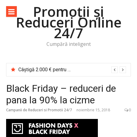
Sari
Promoții și
la
Reduceri Online
conținut
24/7
Cumpără inteligent
Câștigă 2.000 € pentru o vacanță de cititor Cărțile te trimit în călătorie
Black Friday – reduceri de
pana la 90% la cizme
Campanii de Reduceri si Promotii 24/7
noiembrie 15, 2018
0