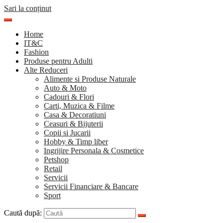
Sari la conținut
Home
IT&C
Fashion
Produse pentru Adulti
Alte Reduceri
Alimente si Produse Naturale
Auto & Moto
Cadouri & Flori
Carti, Muzica & Filme
Casa & Decoratiuni
Ceasuri & Bijuterii
Copii si Jucarii
Hobby & Timp liber
Ingrijire Personala & Cosmetice
Petshop
Retail
Servicii
Servicii Financiare & Bancare
Sport
Caută după: