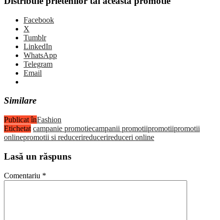
Distribuie prietenilor tai aceasta promotie
Facebook
X
Tumblr
LinkedIn
WhatsApp
Telegram
Email
Similare
Publicat în
Fashion
Etichetat
campanie promotie
campanii promotii
promotii
promotii
online
promotii si reduceri
reduceri
reduceri online
Lasă un răspuns
Comentariu
*