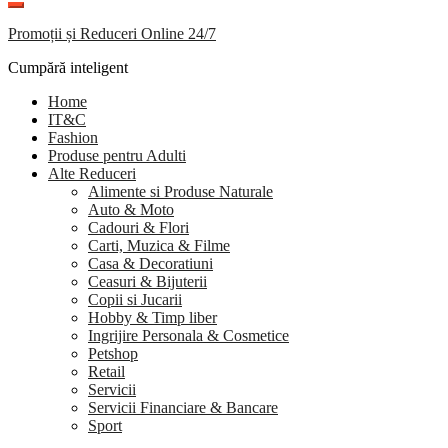
Promoții și Reduceri Online 24/7
Cumpără inteligent
Home
IT&C
Fashion
Produse pentru Adulti
Alte Reduceri
Alimente si Produse Naturale
Auto & Moto
Cadouri & Flori
Carti, Muzica & Filme
Casa & Decoratiuni
Ceasuri & Bijuterii
Copii si Jucarii
Hobby & Timp liber
Ingrijire Personala & Cosmetice
Petshop
Retail
Servicii
Servicii Financiare & Bancare
Sport