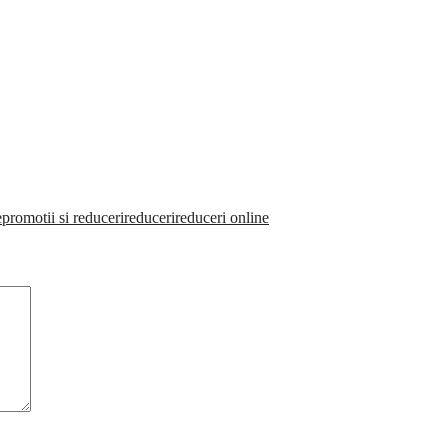
e
promotii si reduceri
reduceri
reduceri online