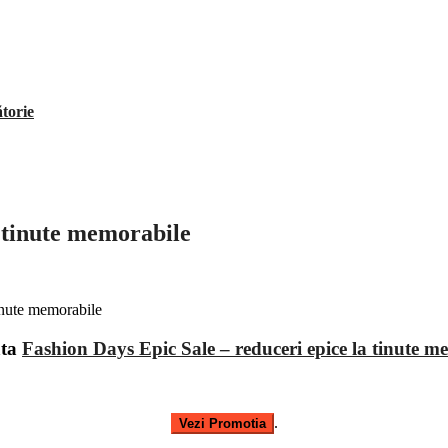
ătorie
a tinute memorabile
ata
Fashion Days Epic Sale – reduceri epice la tinute m
.
Vezi Promotia