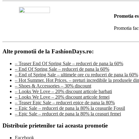
Promotia es
Promotia fac
Alte promotii de la FashionDays.ro:
– Teaser End Of Spring Sale – reduceri de pana la 60%
– End Of Spring Sale – reduceri de pana la 60%
– End of Spring Sale – ultimele ore cu reduceri de pana la 60%
– Hot Summer. Hot Prices. – preturi incredibile la produsele din
– Shoes & Accessories – 30% discount
– Looks We Love – 20% discount articole barbati
– Looks We Love – 20% discount articole femei
– Teaser Epic Sale – reduceri epice de pana la 80%
– Epic Sale – reduceri de pana la 80% la ceasurile Fossil
– Epic Sale – reduceri de pana la 80% la ceasuri femei
Distribuie prietenilor tai aceasta promotie
Facebook