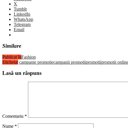
X
Tumblr
LinkedIn
WhatsApp
Telegram
Email
Similare
Publicat în
Fashion
Etichetat
campanie promotie
campanii promotii
promotii
promotii onlin
Lasă un răspuns
Comentariu
*
Nume
*