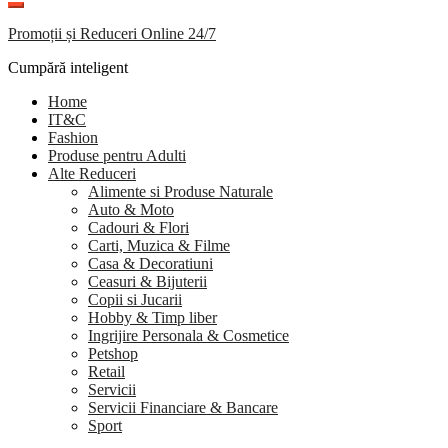
Promoții și Reduceri Online 24/7
Cumpără inteligent
Home
IT&C
Fashion
Produse pentru Adulti
Alte Reduceri
Alimente si Produse Naturale
Auto & Moto
Cadouri & Flori
Carti, Muzica & Filme
Casa & Decoratiuni
Ceasuri & Bijuterii
Copii si Jucarii
Hobby & Timp liber
Ingrijire Personala & Cosmetice
Petshop
Retail
Servicii
Servicii Financiare & Bancare
Sport