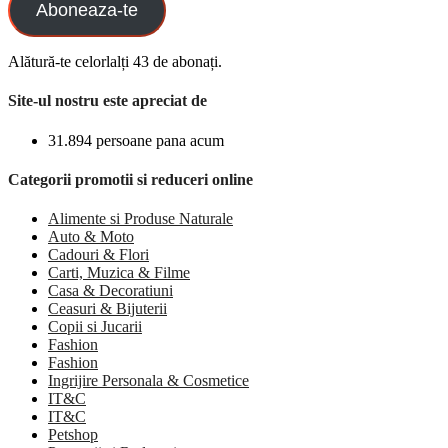
Aboneaza-te
Alătură-te celorlalți 43 de abonați.
Site-ul nostru este apreciat de
31.894 persoane pana acum
Categorii promotii si reduceri online
Alimente si Produse Naturale
Auto & Moto
Cadouri & Flori
Carti, Muzica & Filme
Casa & Decoratiuni
Ceasuri & Bijuterii
Copii si Jucarii
Fashion
Fashion
Ingrijire Personala & Cosmetice
IT&C
IT&C
Petshop