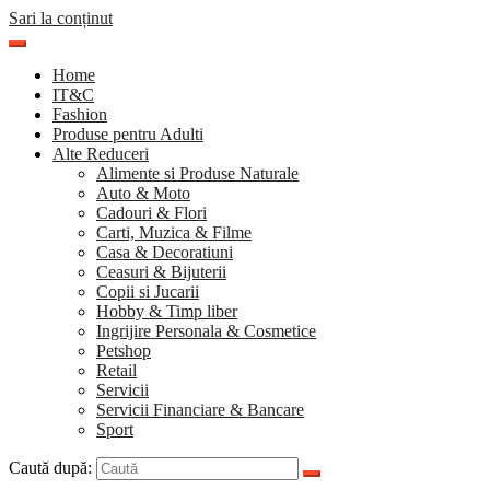
Sari la conținut
Home
IT&C
Fashion
Produse pentru Adulti
Alte Reduceri
Alimente si Produse Naturale
Auto & Moto
Cadouri & Flori
Carti, Muzica & Filme
Casa & Decoratiuni
Ceasuri & Bijuterii
Copii si Jucarii
Hobby & Timp liber
Ingrijire Personala & Cosmetice
Petshop
Retail
Servicii
Servicii Financiare & Bancare
Sport
Caută după: