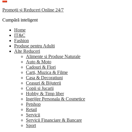
Promoții și Reduceri Online 24/7
Cumpără inteligent
Home
IT&C
Fashion
Produse pentru Adulti
Alte Reduceri
Alimente si Produse Naturale
Auto & Moto
Cadouri & Flori
Carti, Muzica & Filme
Casa & Decoratiuni
Ceasuri & Bijuterii
Copii si Jucarii
Hobby & Timp liber
Ingrijire Personala & Cosmetice
Petshop
Retail
Servicii
Servicii Financiare & Bancare
Sport