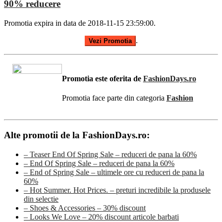
90% reducere
Promotia expira in data de 2018-11-15 23:59:00.
.
Vezi Promotia
Promotia este oferita de
FashionDays.ro
Promotia face parte din categoria
Fashion
Alte promotii de la FashionDays.ro:
– Teaser End Of Spring Sale – reduceri de pana la 60%
– End Of Spring Sale – reduceri de pana la 60%
– End of Spring Sale – ultimele ore cu reduceri de pana la
60%
– Hot Summer. Hot Prices. – preturi incredibile la produsele
din selectie
– Shoes & Accessories – 30% discount
– Looks We Love – 20% discount articole barbati