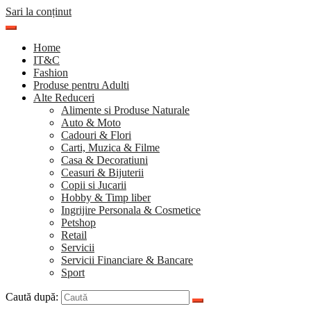
Sari la conținut
Home
IT&C
Fashion
Produse pentru Adulti
Alte Reduceri
Alimente si Produse Naturale
Auto & Moto
Cadouri & Flori
Carti, Muzica & Filme
Casa & Decoratiuni
Ceasuri & Bijuterii
Copii si Jucarii
Hobby & Timp liber
Ingrijire Personala & Cosmetice
Petshop
Retail
Servicii
Servicii Financiare & Bancare
Sport
Caută după: