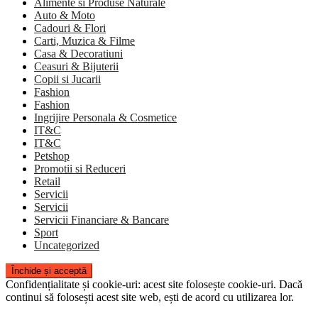
Alimente si Produse Naturale
Auto & Moto
Cadouri & Flori
Carti, Muzica & Filme
Casa & Decoratiuni
Ceasuri & Bijuterii
Copii si Jucarii
Fashion
Fashion
Ingrijire Personala & Cosmetice
IT&C
IT&C
Petshop
Promotii si Reduceri
Retail
Servicii
Servicii
Servicii Financiare & Bancare
Sport
Uncategorized
Confidențialitate și cookie-uri: acest site folosește cookie-uri. Dacă
continui să folosești acest site web, ești de acord cu utilizarea lor.