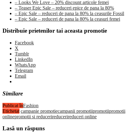
– Looks We Love – 20% discount articole femei
– Teaser Epic Sale – reduceri epice de pana la 80%
– Epic Sale – reduceri de pana la 80% la ceasurile Fossil
– Epic Sale – reduceri de pana la 80% la ceasuri femei
Distribuie prietenilor tai aceasta promotie
Facebook
X
Tumblr
LinkedIn
WhatsApp
Telegram
Email
Similare
Publicat în
Fashion
Etichetat
campanie promotie
campanii promotii
promotii
promotii
online
promotii si reduceri
reduceri
reduceri online
Lasă un răspuns