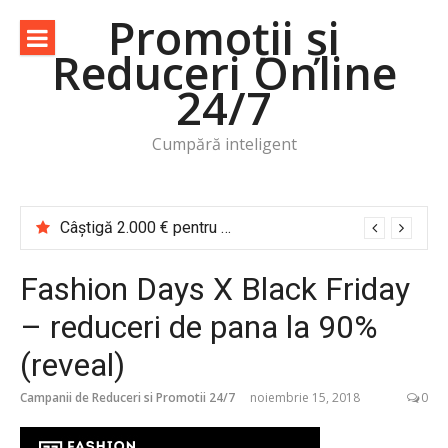
Sari
Promoții și
la
Reduceri Online
conținut
24/7
Cumpără inteligent
Câștigă 2.000 € pentru o vacanță de cititor Cărțile te trimit în călătorie
Fashion Days X Black Friday
– reduceri de pana la 90%
(reveal)
Campanii de Reduceri si Promotii 24/7
noiembrie 15, 2018
0