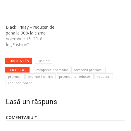
Black Friday – reduceri de
pana la 90% la cizme
noiembrie 15, 2018
În „Fashion”
PUBLICAT ÎN
Fashion
ETICHETAT
campanie promotie
campanii promotii
promotii
promotii online
promotii si reduceri
reduceri
reduceri online
Lasă un răspuns
COMENTARIU
*