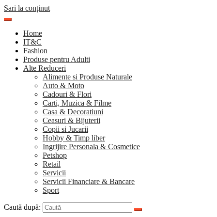
Sari la conținut
Home
IT&C
Fashion
Produse pentru Adulti
Alte Reduceri
Alimente si Produse Naturale
Auto & Moto
Cadouri & Flori
Carti, Muzica & Filme
Casa & Decoratiuni
Ceasuri & Bijuterii
Copii si Jucarii
Hobby & Timp liber
Ingrijire Personala & Cosmetice
Petshop
Retail
Servicii
Servicii Financiare & Bancare
Sport
Caută după: