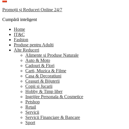
Promoții și Reduceri Online 24/7
Cumpără inteligent
Home
IT&C
Fashion
Produse pentru Adulti
Alte Reduceri
Alimente si Produse Naturale
Auto & Moto
Cadouri & Flori
Carti, Muzica & Filme
Casa & Decoratiuni
Ceasuri & Bijuterii
Copii si Jucarii
Hobby & Timp liber
Ingrijire Personala & Cosmetice
Petshop
Retail
Servicii
Servicii Financiare & Bancare
Sport