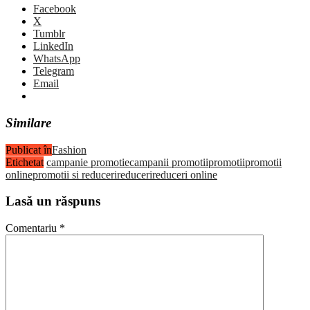
Facebook
X
Tumblr
LinkedIn
WhatsApp
Telegram
Email
Similare
Publicat în
Fashion
Etichetat
campanie promotie
campanii promotii
promotii
promotii
online
promotii si reduceri
reduceri
reduceri online
Lasă un răspuns
Comentariu
*