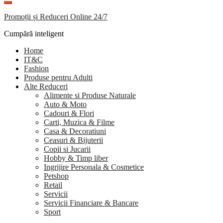
Promoții și Reduceri Online 24/7
Cumpără inteligent
Home
IT&C
Fashion
Produse pentru Adulti
Alte Reduceri
Alimente si Produse Naturale
Auto & Moto
Cadouri & Flori
Carti, Muzica & Filme
Casa & Decoratiuni
Ceasuri & Bijuterii
Copii si Jucarii
Hobby & Timp liber
Ingrijire Personala & Cosmetice
Petshop
Retail
Servicii
Servicii Financiare & Bancare
Sport