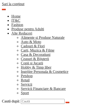
Sari la conținut
Home
IT&C
Fashion
Produse pentru Adulti
Alte Reduceri
Alimente si Produse Naturale
Auto & Moto
Cadouri & Flori
Carti, Muzica & Filme
Casa & Decoratiuni
Ceasuri & Bijuterii
Copii si Jucarii
Hobby & Timp liber
Ingrijire Personala & Cosmetice
Petshop
Retail
Servicii
Servicii Financiare & Bancare
Sport
Caută după: