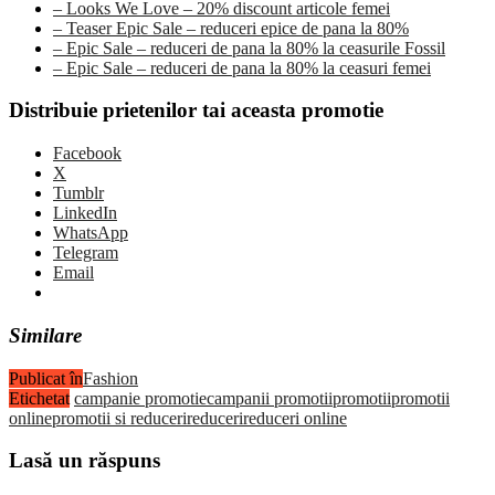
– Looks We Love – 20% discount articole femei
– Teaser Epic Sale – reduceri epice de pana la 80%
– Epic Sale – reduceri de pana la 80% la ceasurile Fossil
– Epic Sale – reduceri de pana la 80% la ceasuri femei
Distribuie prietenilor tai aceasta promotie
Facebook
X
Tumblr
LinkedIn
WhatsApp
Telegram
Email
Similare
Publicat în
Fashion
Etichetat
campanie promotie
campanii promotii
promotii
promotii
online
promotii si reduceri
reduceri
reduceri online
Lasă un răspuns