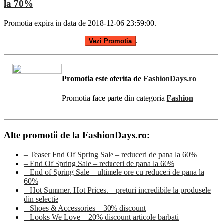
la 70%
Promotia expira in data de 2018-12-06 23:59:00.
.
Vezi Promotia
Promotia este oferita de
FashionDays.ro
Promotia face parte din categoria
Fashion
Alte promotii de la FashionDays.ro:
– Teaser End Of Spring Sale – reduceri de pana la 60%
– End Of Spring Sale – reduceri de pana la 60%
– End of Spring Sale – ultimele ore cu reduceri de pana la
60%
– Hot Summer. Hot Prices. – preturi incredibile la produsele
din selectie
– Shoes & Accessories – 30% discount
– Looks We Love – 20% discount articole barbati