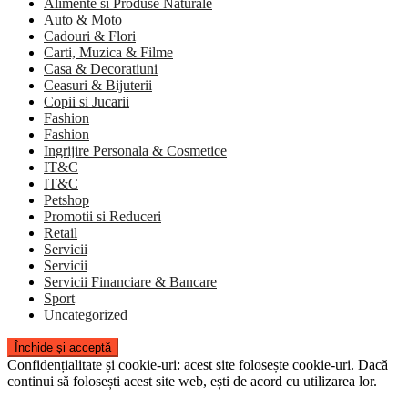
Alimente si Produse Naturale
Auto & Moto
Cadouri & Flori
Carti, Muzica & Filme
Casa & Decoratiuni
Ceasuri & Bijuterii
Copii si Jucarii
Fashion
Fashion
Ingrijire Personala & Cosmetice
IT&C
IT&C
Petshop
Promotii si Reduceri
Retail
Servicii
Servicii
Servicii Financiare & Bancare
Sport
Uncategorized
Confidențialitate și cookie-uri: acest site folosește cookie-uri. Dacă
continui să folosești acest site web, ești de acord cu utilizarea lor.