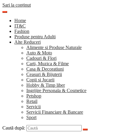
Sari la conținut
Home
IT&C
Fashion
Produse pentru Adulti
Alte Reduceri
Alimente si Produse Naturale
Auto & Moto
Cadouri & Flori
Carti, Muzica & Filme
Casa & Decoratiuni
Ceasuri & Bijuterii
Copii si Jucarii
Hobby & Timp liber
Ingrijire Personala & Cosmetice
Petshop
Retail
Servicii
Servicii Financiare & Bancare
Sport
Caută după: