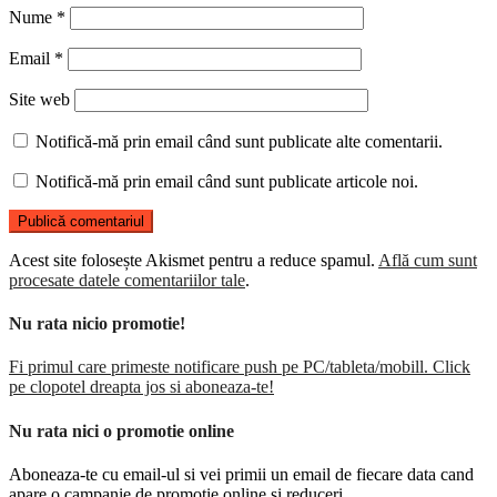
Nume
*
Email
*
Site web
Notifică-mă prin email când sunt publicate alte comentarii.
Notifică-mă prin email când sunt publicate articole noi.
Acest site folosește Akismet pentru a reduce spamul.
Află cum sunt
procesate datele comentariilor tale
.
Nu rata nicio promotie!
Fi primul care primeste notificare push pe PC/tableta/mobill. Click
pe clopotel dreapta jos si aboneaza-te!
Nu rata nici o promotie online
Aboneaza-te cu email-ul si vei primii un email de fiecare data cand
apare o campanie de promotie online si reduceri.