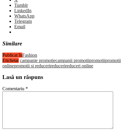
Tumblr
LinkedIn
WhatsApp
Telegram
Email
Similare
Publicat în
Fashion
Etichetat
campanie promotie
campanii promotii
promotii
promotii
online
promotii si reduceri
reduceri
reduceri online
Lasă un răspuns
Comentariu
*