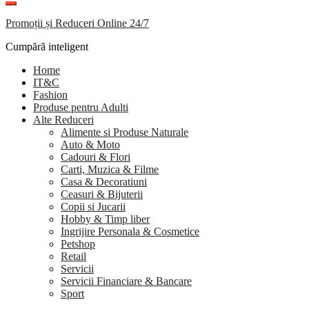
Promoții și Reduceri Online 24/7
Cumpără inteligent
Home
IT&C
Fashion
Produse pentru Adulti
Alte Reduceri
Alimente si Produse Naturale
Auto & Moto
Cadouri & Flori
Carti, Muzica & Filme
Casa & Decoratiuni
Ceasuri & Bijuterii
Copii si Jucarii
Hobby & Timp liber
Ingrijire Personala & Cosmetice
Petshop
Retail
Servicii
Servicii Financiare & Bancare
Sport