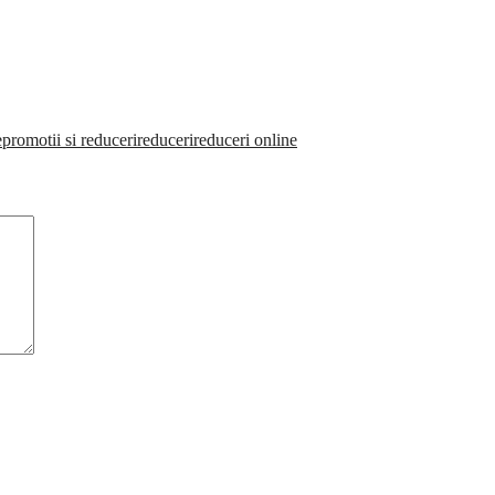
e
promotii si reduceri
reduceri
reduceri online