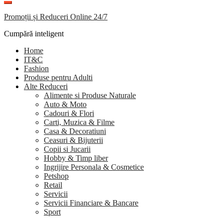
Promoții și Reduceri Online 24/7
Cumpără inteligent
Home
IT&C
Fashion
Produse pentru Adulti
Alte Reduceri
Alimente si Produse Naturale
Auto & Moto
Cadouri & Flori
Carti, Muzica & Filme
Casa & Decoratiuni
Ceasuri & Bijuterii
Copii si Jucarii
Hobby & Timp liber
Ingrijire Personala & Cosmetice
Petshop
Retail
Servicii
Servicii Financiare & Bancare
Sport