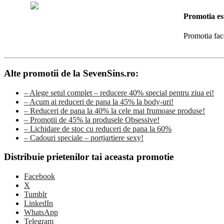
Promotia es
Promotia fac
Alte promotii de la SevenSins.ro:
– Alege setul complet – reducere 40% special pentru ziua ei!
– Acum ai reduceri de pana la 45% la body-uri!
– Reduceri de pana la 40% la cele mai frumoase produse!
– Promotii de 45% la produsele Obsessive!
– Lichidare de stoc cu reduceri de pana la 60%
– Cadouri speciale – portjartiere sexy!
Distribuie prietenilor tai aceasta promotie
Facebook
X
Tumblr
LinkedIn
WhatsApp
Telegram