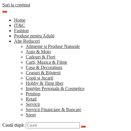
Sari la conținut
Home
IT&C
Fashion
Produse pentru Adulti
Alte Reduceri
Alimente si Produse Naturale
Auto & Moto
Cadouri & Flori
Carti, Muzica & Filme
Casa & Decoratiuni
Ceasuri & Bijuterii
Copii si Jucarii
Hobby & Timp liber
Ingrijire Personala & Cosmetice
Petshop
Retail
Servicii
Servicii Financiare & Bancare
Sport
Caută după: