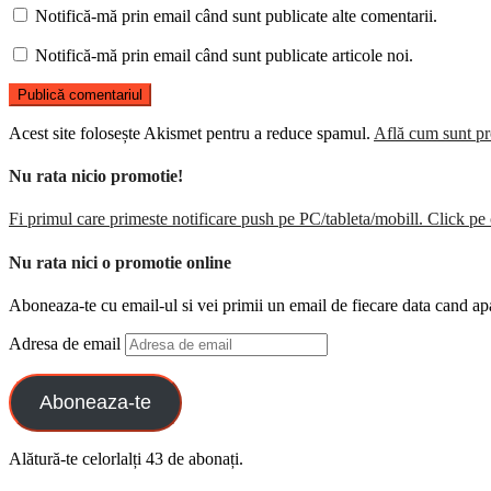
Notifică-mă prin email când sunt publicate alte comentarii.
Notifică-mă prin email când sunt publicate articole noi.
Acest site folosește Akismet pentru a reduce spamul.
Află cum sunt pro
Nu rata nicio promotie!
Fi primul care primeste notificare push pe PC/tableta/mobill. Click pe 
Nu rata nici o promotie online
Aboneaza-te cu email-ul si vei primii un email de fiecare data cand ap
Adresa de email
Aboneaza-te
Alătură-te celorlalți 43 de abonați.