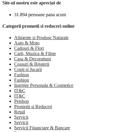
Site-ul nostru este apreciat de
31.894 persoane pana acum
Categorii promotii si reduceri online
Alimente si Produse Naturale
Auto & Moto
Cadouri & Flori
Carti, Muzica & Filme
Casa & Decoratiuni
Ceasuri & Bijuterii
Copii si Jucarii
Fashion
Fashion
Ingrijire Personala & Cosmetice
IT&C
IT&C
Petshop
Promotii si Reduceri
Retail
Servicii
Servicii
Servicii Financiare & Bancare