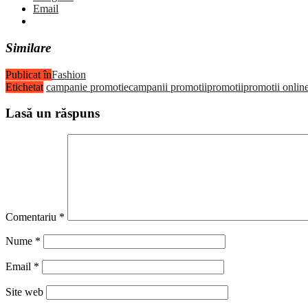
Email
Similare
Publicat în
Fashion
Etichetat
campanie promotie
campanii promotii
promotii
promotii onlin
Lasă un răspuns
Comentariu
*
Nume
*
Email
*
Site web