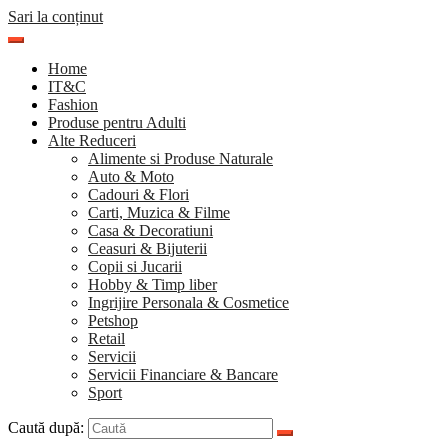
Sari la conținut
Home
IT&C
Fashion
Produse pentru Adulti
Alte Reduceri
Alimente si Produse Naturale
Auto & Moto
Cadouri & Flori
Carti, Muzica & Filme
Casa & Decoratiuni
Ceasuri & Bijuterii
Copii si Jucarii
Hobby & Timp liber
Ingrijire Personala & Cosmetice
Petshop
Retail
Servicii
Servicii Financiare & Bancare
Sport
Caută după: