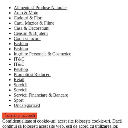
Alimente si Produse Naturale
Auto & Moto
Cadouri & Flori
Carti, Muzica & Filme
Casa & Decoratiuni
Ceasuri & Bijuterii
Copii si Jucarii
Fashion
Fashion
Ingrijire Personala & Cosmetice
IT&C
IT&C
Petshop
Promotii si Reduceri
Retail
Servicii
Servicii
Servicii Financiare & Bancare
Sport
Uncategorized
Confidențialitate și cookie-uri: acest site folosește cookie-uri. Dacă
continui să folosești acest site web, ești de acord cu utilizarea lor.