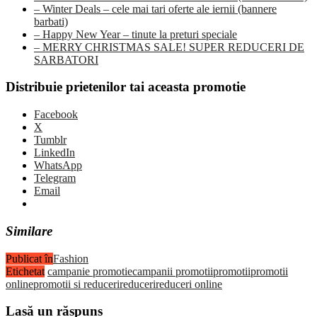
– Winter Deals – cele mai tari oferte ale iernii (bannere
barbati)
– Happy New Year – tinute la preturi speciale
– MERRY CHRISTMAS SALE! SUPER REDUCERI DE
SARBATORI
Distribuie prietenilor tai aceasta promotie
Facebook
X
Tumblr
LinkedIn
WhatsApp
Telegram
Email
Similare
Publicat în
Fashion
Etichetat
campanie promotie
campanii promotii
promotii
promotii
online
promotii si reduceri
reduceri
reduceri online
Lasă un răspuns