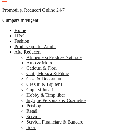
Promoții și Reduceri Online 24/7
Cumpără inteligent
Home
IT&C
Fashion
Produse pentru Adulti
Alte Reduceri
Alimente si Produse Naturale
Auto & Moto
Cadouri & Flori
Carti, Muzica & Filme
Casa & Decoratiuni
Ceasuri & Bijuterii
Copii si Jucarii
Hobby & Timp liber
Ingrijire Personala & Cosmetice
Petshop
Retail
Servicii
Servicii Financiare & Bancare
Sport