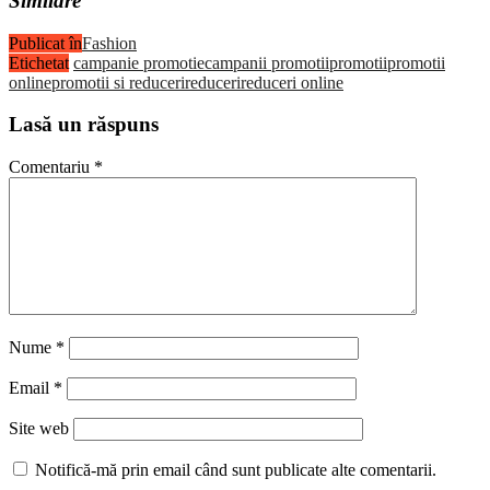
Similare
Publicat în
Fashion
Etichetat
campanie promotie
campanii promotii
promotii
promotii
online
promotii si reduceri
reduceri
reduceri online
Lasă un răspuns
Comentariu
*
Nume
*
Email
*
Site web
Notifică-mă prin email când sunt publicate alte comentarii.