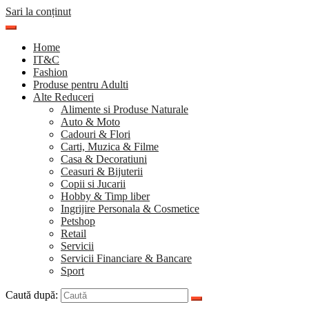
Sari la conținut
Home
IT&C
Fashion
Produse pentru Adulti
Alte Reduceri
Alimente si Produse Naturale
Auto & Moto
Cadouri & Flori
Carti, Muzica & Filme
Casa & Decoratiuni
Ceasuri & Bijuterii
Copii si Jucarii
Hobby & Timp liber
Ingrijire Personala & Cosmetice
Petshop
Retail
Servicii
Servicii Financiare & Bancare
Sport
Caută după: