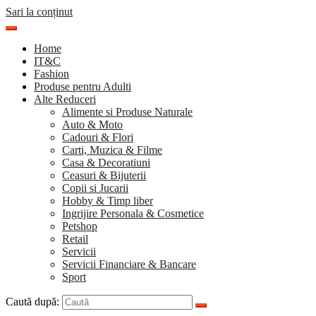
Sari la conținut
Home
IT&C
Fashion
Produse pentru Adulti
Alte Reduceri
Alimente si Produse Naturale
Auto & Moto
Cadouri & Flori
Carti, Muzica & Filme
Casa & Decoratiuni
Ceasuri & Bijuterii
Copii si Jucarii
Hobby & Timp liber
Ingrijire Personala & Cosmetice
Petshop
Retail
Servicii
Servicii Financiare & Bancare
Sport
Caută după: