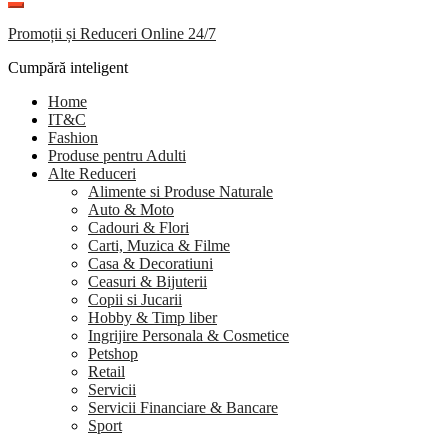
Promoții și Reduceri Online 24/7
Cumpără inteligent
Home
IT&C
Fashion
Produse pentru Adulti
Alte Reduceri
Alimente si Produse Naturale
Auto & Moto
Cadouri & Flori
Carti, Muzica & Filme
Casa & Decoratiuni
Ceasuri & Bijuterii
Copii si Jucarii
Hobby & Timp liber
Ingrijire Personala & Cosmetice
Petshop
Retail
Servicii
Servicii Financiare & Bancare
Sport