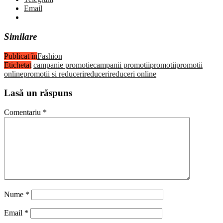
Email
Similare
Publicat în
Fashion
Etichetat
campanie promotie
campanii promotii
promotii
promotii
online
promotii si reduceri
reduceri
reduceri online
Lasă un răspuns
Comentariu
*
Nume
*
Email
*