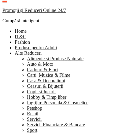
Promoții și Reduceri Online 24/7
Cumpără inteligent
Home
IT&C
Fashion
Produse pentru Adulti
Alte Reduceri
Alimente si Produse Naturale
Auto & Moto
Cadouri & Flori
Carti, Muzica & Filme
Casa & Decoratiuni
Ceasuri & Bijuterii
Copii si Jucarii
Hobby & Timp liber
Ingrijire Personala & Cosmetice
Petshop
Retail
Servicii
Servicii Financiare & Bancare
Sport