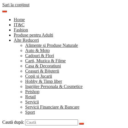
Sari la conținut
Home
IT&C
Fashion
Produse pentru Adulti
Alte Reduceri
Alimente si Produse Naturale
Auto & Moto
Cadouri & Flori
Carti, Muzica & Filme
Casa & Decoratiuni
Ceasuri & Bijuterii
Copii si Jucarii
Hobby & Timp liber
Ingrijire Personala & Cosmetice
Petshop
Retail
Servicii
Servicii Financiare & Bancare
Sport
Caută după: