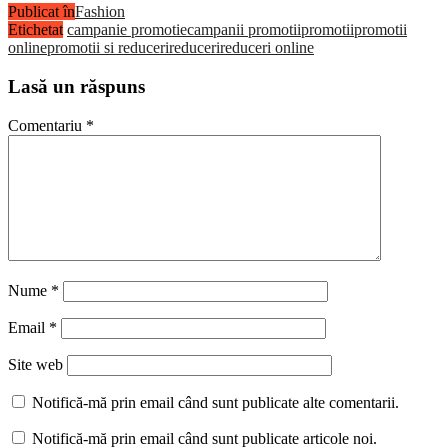
Publicat în
Fashion
Etichetat
campanie promotie
campanii promotii
promotii
promotii
online
promotii si reduceri
reduceri
reduceri online
Lasă un răspuns
Comentariu
*
Nume
*
Email
*
Site web
Notifică-mă prin email când sunt publicate alte comentarii.
Notifică-mă prin email când sunt publicate articole noi.