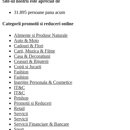
Site-ul nostru este apreciat de
31.895 persoane pana acum
Categorii promotii si reduceri online
Alimente si Produse Naturale
Auto & Moto
Cadouri & Flori
Carti, Muzica & Filme
Casa & Decoratiuni
Ceasuri & Bijuterii
Copii si Jucarii
Fashion
Fashion
Ingrijire Personala & Cosmetice
IT&C
IT&C
Petshop
Promotii si Reduceri
Retail
Servicii
Servicii
Servicii Financiare & Bancare
Sport