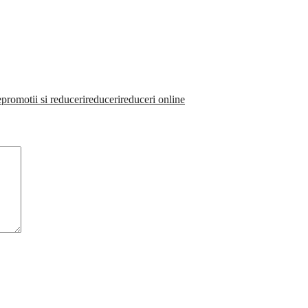
e
promotii si reduceri
reduceri
reduceri online