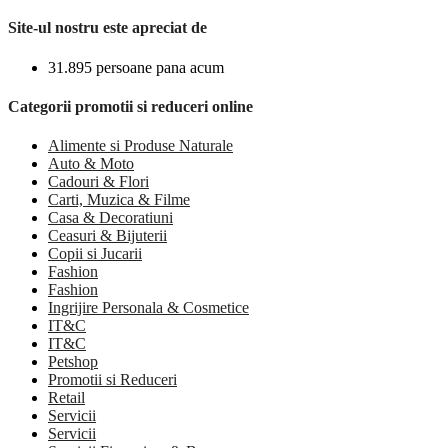
Site-ul nostru este apreciat de
31.895 persoane pana acum
Categorii promotii si reduceri online
Alimente si Produse Naturale
Auto & Moto
Cadouri & Flori
Carti, Muzica & Filme
Casa & Decoratiuni
Ceasuri & Bijuterii
Copii si Jucarii
Fashion
Fashion
Ingrijire Personala & Cosmetice
IT&C
IT&C
Petshop
Promotii si Reduceri
Retail
Servicii
Servicii