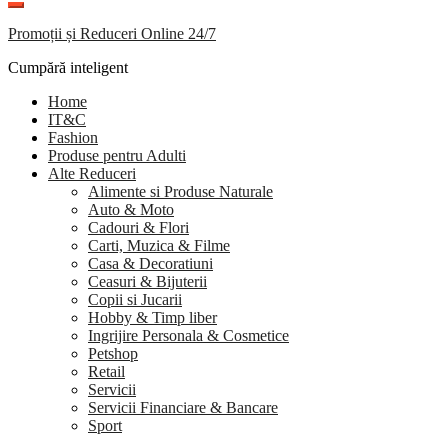
Promoții și Reduceri Online 24/7
Cumpără inteligent
Home
IT&C
Fashion
Produse pentru Adulti
Alte Reduceri
Alimente si Produse Naturale
Auto & Moto
Cadouri & Flori
Carti, Muzica & Filme
Casa & Decoratiuni
Ceasuri & Bijuterii
Copii si Jucarii
Hobby & Timp liber
Ingrijire Personala & Cosmetice
Petshop
Retail
Servicii
Servicii Financiare & Bancare
Sport