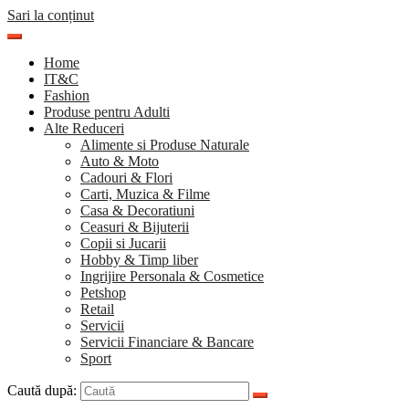
Sari la conținut
Home
IT&C
Fashion
Produse pentru Adulti
Alte Reduceri
Alimente si Produse Naturale
Auto & Moto
Cadouri & Flori
Carti, Muzica & Filme
Casa & Decoratiuni
Ceasuri & Bijuterii
Copii si Jucarii
Hobby & Timp liber
Ingrijire Personala & Cosmetice
Petshop
Retail
Servicii
Servicii Financiare & Bancare
Sport
Caută după: