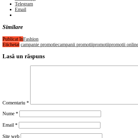
Telegram
Email
Similare
Publicat în
Fashion
Etichetat
campanie promotie
campanii promotii
promotii
promotii onlin
Lasă un răspuns
Comentariu
*
Nume
*
Email
*
Site web