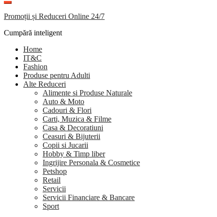
Promoții și Reduceri Online 24/7
Cumpără inteligent
Home
IT&C
Fashion
Produse pentru Adulti
Alte Reduceri
Alimente si Produse Naturale
Auto & Moto
Cadouri & Flori
Carti, Muzica & Filme
Casa & Decoratiuni
Ceasuri & Bijuterii
Copii si Jucarii
Hobby & Timp liber
Ingrijire Personala & Cosmetice
Petshop
Retail
Servicii
Servicii Financiare & Bancare
Sport