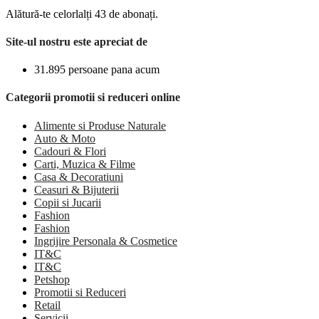
Alătură-te celorlalți 43 de abonați.
Site-ul nostru este apreciat de
31.895 persoane pana acum
Categorii promotii si reduceri online
Alimente si Produse Naturale
Auto & Moto
Cadouri & Flori
Carti, Muzica & Filme
Casa & Decoratiuni
Ceasuri & Bijuterii
Copii si Jucarii
Fashion
Fashion
Ingrijire Personala & Cosmetice
IT&C
IT&C
Petshop
Promotii si Reduceri
Retail
Servicii