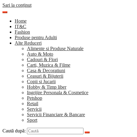
Sari la conținut
Home
IT&C
Fashion
Produse pentru Adulti
Alte Reduceri
Alimente si Produse Naturale
Auto & Moto
Cadouri & Flori
Carti, Muzica & Filme
Casa & Decoratiuni
Ceasuri & Bijuterii
Copii si Jucarii
Hobby & Timp liber
Ingrijire Personala & Cosmetice
Petshop
Retail
Servicii
Servicii Financiare & Bancare
Sport
Caută după: