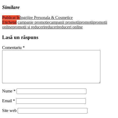
Similare
Publicat în
Ingrijire Personala & Cosmetice
Etichetat
campanie promotie
campanii promotii
promotii
promotii
online
promotii si reduceri
reduceri
reduceri online
Lasă un răspuns
Comentariu
*
Nume
*
Email
*
Site web