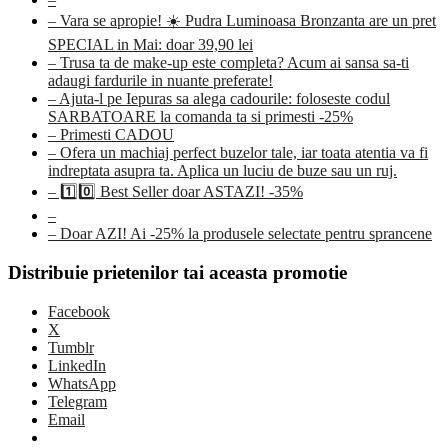
– Vara se apropie! ☀️ Pudra Luminoasa Bronzanta are un pret
SPECIAL in Mai: doar 39,90 lei
– Trusa ta de make-up este completa? Acum ai sansa sa-ti
adaugi fardurile in nuante preferate!
– Ajuta-l pe Iepuras sa alega cadourile: foloseste codul
SARBATOARE la comanda ta si primesti -25%
– Primesti CADOU
– Ofera un machiaj perfect buzelor tale, iar toata atentia va fi
indreptata asupra ta. Aplica un luciu de buze sau un ruj.
– 1️⃣0️⃣ Best Seller doar ASTAZI! -35%
–
– Doar AZI! Ai -25% la produsele selectate pentru sprancene
Distribuie prietenilor tai aceasta promotie
Facebook
X
Tumblr
LinkedIn
WhatsApp
Telegram
Email