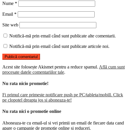
Nume
*
Email
*
Site web
Notifică-mă prin email când sunt publicate alte comentarii.
Notifică-mă prin email când sunt publicate articole noi.
Acest site folosește Akismet pentru a reduce spamul.
Află cum sunt
procesate datele comentariilor tale
.
Nu rata nicio promotie!
Fi primul care primeste notificare push pe PC/tableta/mobill. Click
pe clopotel dreapta jos si aboneaza-te!
Nu rata nici o promotie online
Aboneaza-te cu email-ul si vei primii un email de fiecare data cand
apare o campanie de promotie online si reduceri.