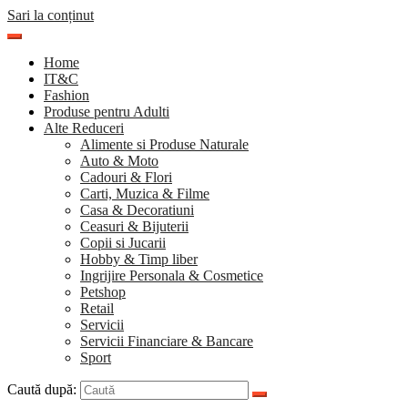
Sari la conținut
Home
IT&C
Fashion
Produse pentru Adulti
Alte Reduceri
Alimente si Produse Naturale
Auto & Moto
Cadouri & Flori
Carti, Muzica & Filme
Casa & Decoratiuni
Ceasuri & Bijuterii
Copii si Jucarii
Hobby & Timp liber
Ingrijire Personala & Cosmetice
Petshop
Retail
Servicii
Servicii Financiare & Bancare
Sport
Caută după: