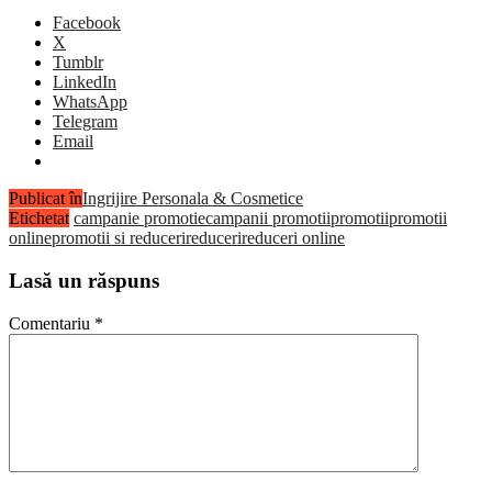
Facebook
X
Tumblr
LinkedIn
WhatsApp
Telegram
Email
Publicat în
Ingrijire Personala & Cosmetice
Etichetat
campanie promotie
campanii promotii
promotii
promotii
online
promotii si reduceri
reduceri
reduceri online
Lasă un răspuns
Comentariu
*