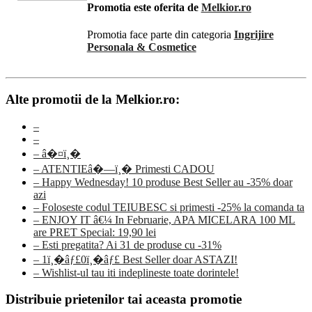
Promotia este oferita de
Melkior.ro
Promotia face parte din categoria
Ingrijire
Personala & Cosmetice
Alte promotii de la Melkior.ro:
–
–
– â�¤ï¸�
– ATENTIEâ�—ï¸� Primesti CADOU
– Happy Wednesday! 10 produse Best Seller au -35% doar
azi
– Foloseste codul TEIUBESC si primesti -25% la comanda ta
– ENJOY IT â€¼ In Februarie, APA MICELARA 100 ML
are PRET Special: 19,90 lei
– Esti pregatita? Ai 31 de produse cu -31%
– 1ï¸�âƒ£0ï¸�âƒ£ Best Seller doar ASTAZI!
– Wishlist-ul tau iti indeplineste toate dorintele!
Distribuie prietenilor tai aceasta promotie