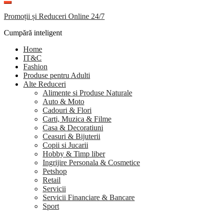
Promoții și Reduceri Online 24/7
Cumpără inteligent
Home
IT&C
Fashion
Produse pentru Adulti
Alte Reduceri
Alimente si Produse Naturale
Auto & Moto
Cadouri & Flori
Carti, Muzica & Filme
Casa & Decoratiuni
Ceasuri & Bijuterii
Copii si Jucarii
Hobby & Timp liber
Ingrijire Personala & Cosmetice
Petshop
Retail
Servicii
Servicii Financiare & Bancare
Sport