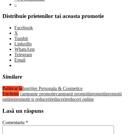
–
Distribuie prietenilor tai aceasta promotie
Facebook
X
Tumblr
LinkedIn
WhatsApp
Telegram
Email
Similare
Publicat în
Ingrijire Personala & Cosmetice
Etichetat
campanie promotie
campanii promotii
promotii
promotii
online
promotii si reduceri
reduceri
reduceri online
Lasă un răspuns
Comentariu
*