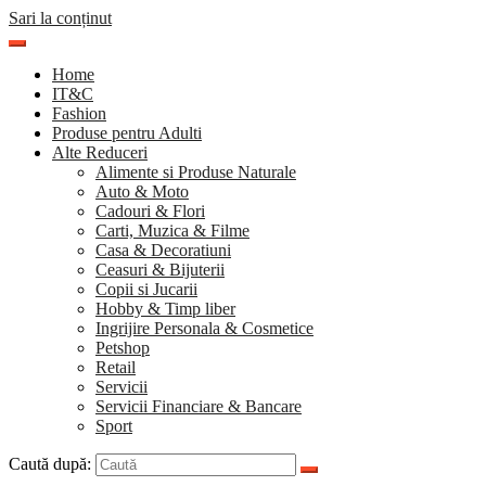
Sari la conținut
Home
IT&C
Fashion
Produse pentru Adulti
Alte Reduceri
Alimente si Produse Naturale
Auto & Moto
Cadouri & Flori
Carti, Muzica & Filme
Casa & Decoratiuni
Ceasuri & Bijuterii
Copii si Jucarii
Hobby & Timp liber
Ingrijire Personala & Cosmetice
Petshop
Retail
Servicii
Servicii Financiare & Bancare
Sport
Caută după: