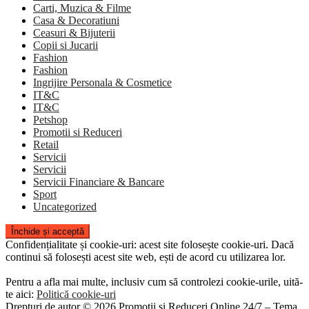
Carti, Muzica & Filme
Casa & Decoratiuni
Ceasuri & Bijuterii
Copii si Jucarii
Fashion
Fashion
Ingrijire Personala & Cosmetice
IT&C
IT&C
Petshop
Promotii si Reduceri
Retail
Servicii
Servicii
Servicii Financiare & Bancare
Sport
Uncategorized
Confidențialitate și cookie-uri: acest site folosește cookie-uri. Dacă
continui să folosești acest site web, ești de acord cu utilizarea lor.
Pentru a afla mai multe, inclusiv cum să controlezi cookie-urile, uită-
te aici:
Politică cookie-uri
Drepturi de autor © 2026 Promoții și Reduceri Online 24/7
–
Tema