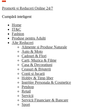
Promoții și Reduceri Online 24/7
Cumpără inteligent
Home
IT&C
Fashion
Produse pentru Adulti
Alte Reduceri
Alimente si Produse Naturale
Auto & Moto
Cadouri & Flori
Carti, Muzica & Filme
Casa & Decoratiuni
Ceasuri & Bijuterii
Copii si Jucarii
Hobby & Timp liber
Ingrijire Personala & Cosmetice
Petshop
Retail
Servicii
Servicii Financiare & Bancare
Sport