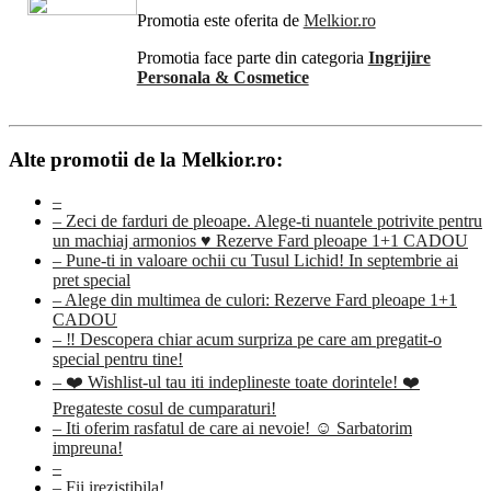
Promotia este oferita de
Melkior.ro
Promotia face parte din categoria
Ingrijire
Personala & Cosmetice
Alte promotii de la Melkior.ro:
–
– Zeci de farduri de pleoape. Alege-ti nuantele potrivite pentru
un machiaj armonios ♥ Rezerve Fard pleoape 1+1 CADOU
– Pune-ti in valoare ochii cu Tusul Lichid! In septembrie ai
pret special
– Alege din multimea de culori: Rezerve Fard pleoape 1+1
CADOU
– ‼ Descopera chiar acum surpriza pe care am pregatit-o
special pentru tine!
– ❤️ Wishlist-ul tau iti indeplineste toate dorintele! ❤️
Pregateste cosul de cumparaturi!
– Iti oferim rasfatul de care ai nevoie! ☺️ Sarbatorim
impreuna!
–
– Fii irezistibila!