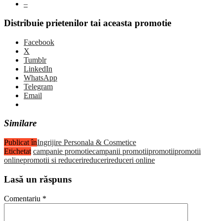
–
Distribuie prietenilor tai aceasta promotie
Facebook
X
Tumblr
LinkedIn
WhatsApp
Telegram
Email
Similare
Publicat în
Ingrijire Personala & Cosmetice
Etichetat
campanie promotie
campanii promotii
promotii
promotii
online
promotii si reduceri
reduceri
reduceri online
Lasă un răspuns
Comentariu
*