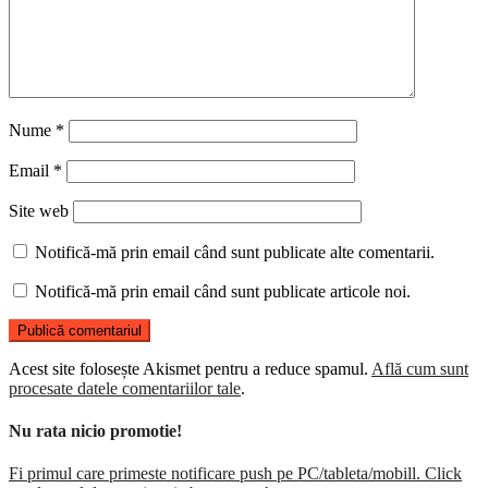
Nume
*
Email
*
Site web
Notifică-mă prin email când sunt publicate alte comentarii.
Notifică-mă prin email când sunt publicate articole noi.
Acest site folosește Akismet pentru a reduce spamul.
Află cum sunt
procesate datele comentariilor tale
.
Nu rata nicio promotie!
Fi primul care primeste notificare push pe PC/tableta/mobill. Click