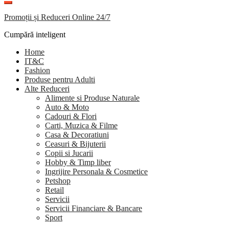
Promoții și Reduceri Online 24/7
Cumpără inteligent
Home
IT&C
Fashion
Produse pentru Adulti
Alte Reduceri
Alimente si Produse Naturale
Auto & Moto
Cadouri & Flori
Carti, Muzica & Filme
Casa & Decoratiuni
Ceasuri & Bijuterii
Copii si Jucarii
Hobby & Timp liber
Ingrijire Personala & Cosmetice
Petshop
Retail
Servicii
Servicii Financiare & Bancare
Sport