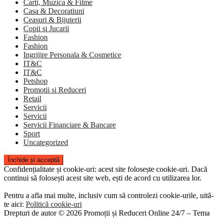
Carti, Muzica & Filme
Casa & Decoratiuni
Ceasuri & Bijuterii
Copii si Jucarii
Fashion
Fashion
Ingrijire Personala & Cosmetice
IT&C
IT&C
Petshop
Promotii si Reduceri
Retail
Servicii
Servicii
Servicii Financiare & Bancare
Sport
Uncategorized
Confidențialitate și cookie-uri: acest site folosește cookie-uri. Dacă
continui să folosești acest site web, ești de acord cu utilizarea lor.
Pentru a afla mai multe, inclusiv cum să controlezi cookie-urile, uită-
te aici:
Politică cookie-uri
Drepturi de autor © 2026 Promoții și Reduceri Online 24/7
–
Tema