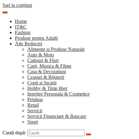
Sari la conținut
Home
IT&C
Fashion
Produse pentru Adulti
Alte Reduceri
Alimente si Produse Naturale
Auto & Moto
Cadouri & Flori
Carti, Muzica & Filme
Casa & Decoratiuni
Ceasuri & Bijuterii
Copii si Jucarii
Hobby & Timp liber
Ingrijire Personala & Cosmetice
Petshop
Retail
Servicii
Servicii Financiare & Bancare
Sport
Caută după: