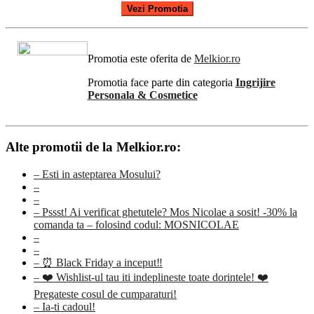
Vezi Promotia
Promotia este oferita de
Melkior.ro
Promotia face parte din categoria
Ingrijire
Personala & Cosmetice
Alte promotii de la Melkior.ro:
– Esti in asteptarea Mosului?
–
–
– Pssst! Ai verificat ghetutele? Mos Nicolae a sosit! -30% la
comanda ta – folosind codul: MOSNICOLAE
–
–
– ⏰ Black Friday a inceput‼️
– ❤️ Wishlist-ul tau iti indeplineste toate dorintele! ❤️
Pregateste cosul de cumparaturi!
– Ia-ti cadoul!