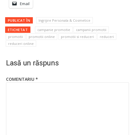
Email
PUBLICAT ÎN
Ingrijire Personala & Cosmetice
ETICHETAT
campanie promotie
campanii promotii
promotii
promotii online
promotii si reduceri
reduceri
reduceri online
Lasă un răspuns
COMENTARIU
*