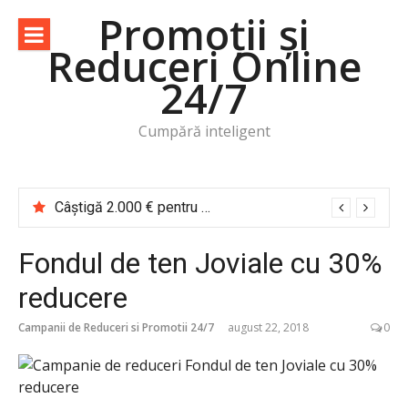
Sari
Promoții și
la
Reduceri Online
conținut
24/7
Cumpără inteligent
Câștigă 2.000 € pentru o vacanță de cititor Cărțile te trimit în călătorie
Fondul de ten Joviale cu 30%
reducere
Campanii de Reduceri si Promotii 24/7
august 22, 2018
0