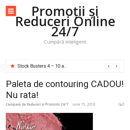
Sari
Promoții și
la
Reduceri Online
conținut
24/7
Cumpără inteligent
Stock Busters 4 – 10 august 2026
Paleta de contouring CADOU!
Nu rata!
Campanii de Reduceri si Promotii 24/7
iunie 15, 2018
0