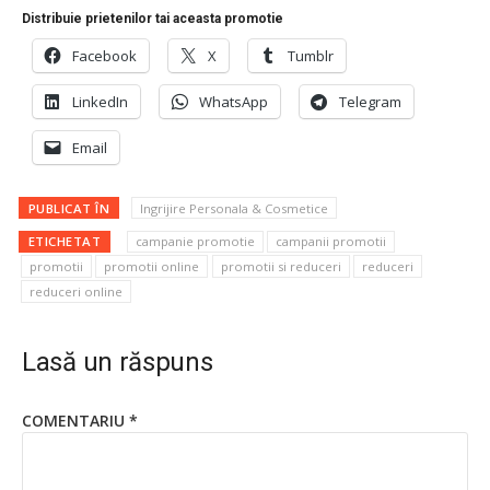
Distribuie prietenilor tai aceasta promotie
Facebook
X
Tumblr
LinkedIn
WhatsApp
Telegram
Email
PUBLICAT ÎN
Ingrijire Personala & Cosmetice
ETICHETAT
campanie promotie
campanii promotii
promotii
promotii online
promotii si reduceri
reduceri
reduceri online
Lasă un răspuns
COMENTARIU
*