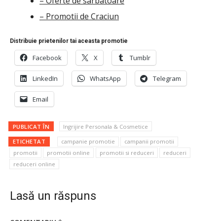
– Oferte de sarbatoare
– Promotii de Craciun
Distribuie prietenilor tai aceasta promotie
Facebook
X
Tumblr
LinkedIn
WhatsApp
Telegram
Email
PUBLICAT ÎN
Ingrijire Personala & Cosmetice
ETICHETAT
campanie promotie
campanii promotii
promotii
promotii online
promotii si reduceri
reduceri
reduceri online
Lasă un răspuns