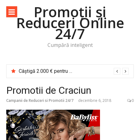
Sari
Promoții și
la
Reduceri Online
conținut
24/7
Cumpără inteligent
Câștigă 2.000 € pentru o vacanță de cititor Cărțile te trimit în călătorie
Promotii de Craciun
Campanii de Reduceri si Promotii 24/7
decembrie 6, 2018
0