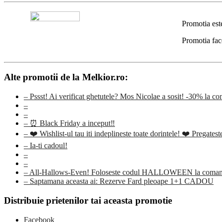
Promotia est
Promotia fac
Alte promotii de la Melkior.ro:
– Pssst! Ai verificat ghetutele? Mos Nicolae a sosit! -30% l
–
–
– ⏰ Black Friday a inceput‼️
– ❤️ Wishlist-ul tau iti indeplineste toate dorintele! ❤️ Pregates
– Ia-ti cadoul!
–
–
– All-Hallows-Even! Foloseste codul HALLOWEEN la comanda
– Saptamana aceasta ai: Rezerve Fard pleoape 1+1 CADOU
Distribuie prietenilor tai aceasta promotie
Facebook