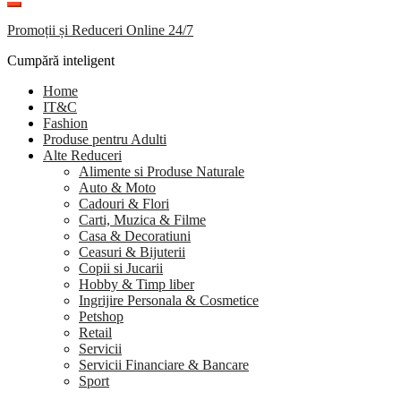
Promoții și Reduceri Online 24/7
Cumpără inteligent
Home
IT&C
Fashion
Produse pentru Adulti
Alte Reduceri
Alimente si Produse Naturale
Auto & Moto
Cadouri & Flori
Carti, Muzica & Filme
Casa & Decoratiuni
Ceasuri & Bijuterii
Copii si Jucarii
Hobby & Timp liber
Ingrijire Personala & Cosmetice
Petshop
Retail
Servicii
Servicii Financiare & Bancare
Sport