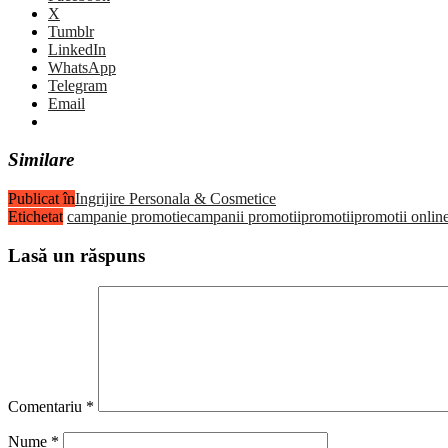
X
Tumblr
LinkedIn
WhatsApp
Telegram
Email
Similare
Publicat în
Ingrijire Personala & Cosmetice
Etichetat
campanie promotie
campanii promotii
promotii
promotii onlin
Lasă un răspuns
Comentariu
*
Nume
*