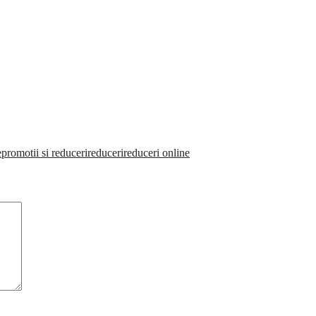
e
promotii si reduceri
reduceri
reduceri online