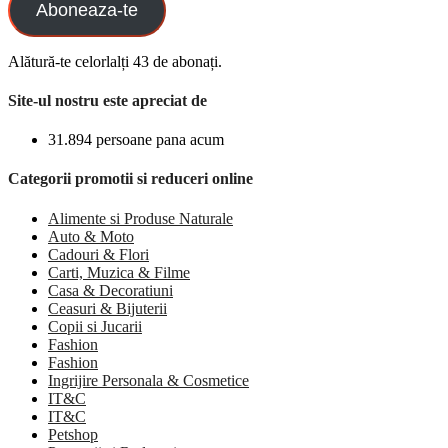
Aboneaza-te
Alătură-te celorlalți 43 de abonați.
Site-ul nostru este apreciat de
31.894 persoane pana acum
Categorii promotii si reduceri online
Alimente si Produse Naturale
Auto & Moto
Cadouri & Flori
Carti, Muzica & Filme
Casa & Decoratiuni
Ceasuri & Bijuterii
Copii si Jucarii
Fashion
Fashion
Ingrijire Personala & Cosmetice
IT&C
IT&C
Petshop