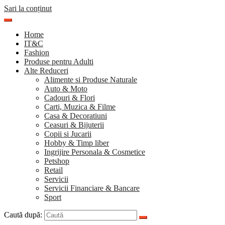
Sari la conținut
Home
IT&C
Fashion
Produse pentru Adulti
Alte Reduceri
Alimente si Produse Naturale
Auto & Moto
Cadouri & Flori
Carti, Muzica & Filme
Casa & Decoratiuni
Ceasuri & Bijuterii
Copii si Jucarii
Hobby & Timp liber
Ingrijire Personala & Cosmetice
Petshop
Retail
Servicii
Servicii Financiare & Bancare
Sport
Caută după: