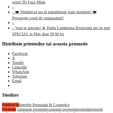
seturi 3D Faux Mink
–
– ❤️ Wishlist-ul tau iti indeplineste toate dorintele! ❤️
Pregateste cosul de cumparaturi!
–
– Vara se apropie! ☀️ Pudra Luminoasa Bronzanta are un pret
SPECIAL in Mai: doar 39,90 lei
Distribuie prietenilor tai aceasta promotie
Facebook
X
Tumblr
LinkedIn
WhatsApp
Telegram
Email
Similare
Publicat în
Ingrijire Personala & Cosmetice
Etichetat
campanie promotie
campanii promotii
promotii
promotii