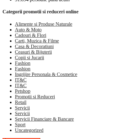
Categorii promotii si reduceri online
Alimente si Produse Naturale
Auto & Moto
Cadouri & Flori
Carti, Muzica & Filme
Casa & Decoratiuni
Ceasuri & Bijuterii
Copii si Jucarii
Fashion
Fashion
Ingrijire Personala & Cosmetice
IT&C
IT&C
Petshop
Promotii si Reduceri
Retail
Servicii
Servicii
Servicii Financiare & Bancare
Sport
Uncategorized