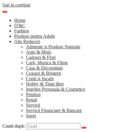
Sari la conținut
Home
IT&C
Fashion
Produse pentru Adulti
Alte Reduceri
Alimente si Produse Naturale
Auto & Moto
Cadouri & Flori
Carti, Muzica & Filme
Casa & Decoratiuni
Ceasuri & Bijuterii
Copii si Jucarii
Hobby & Timp liber
Ingrijire Personala & Cosmetice
Petshop
Retail
Servicii
Servicii Financiare & Bancare
Sport
Caută după: