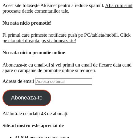
Acest site folosește Akismet pentru a reduce spamul.
Află cum sunt
procesate datele comentariilor tale
.
Nu rata nicio promotie!
Fi primul care primeste notificare push pe PC/tableta/mobill. Click
pe clopotel dreapta jos si aboneaza-te!
Nu rata nici o promotie online
Aboneaza-te cu email-ul si vei primii un email de fiecare data cand
apare o campanie de promotie online si reduceri.
Adresa de email
Aboneaza-te
Alătură-te celorlalți 43 de abonați.
Site-ul nostru este apreciat de
31.894 persoane pana acum