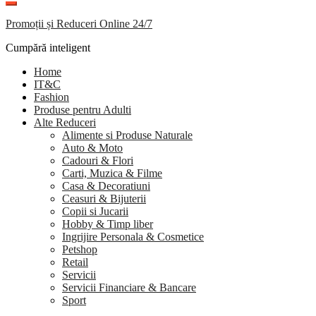
Promoții și Reduceri Online 24/7
Cumpără inteligent
Home
IT&C
Fashion
Produse pentru Adulti
Alte Reduceri
Alimente si Produse Naturale
Auto & Moto
Cadouri & Flori
Carti, Muzica & Filme
Casa & Decoratiuni
Ceasuri & Bijuterii
Copii si Jucarii
Hobby & Timp liber
Ingrijire Personala & Cosmetice
Petshop
Retail
Servicii
Servicii Financiare & Bancare
Sport