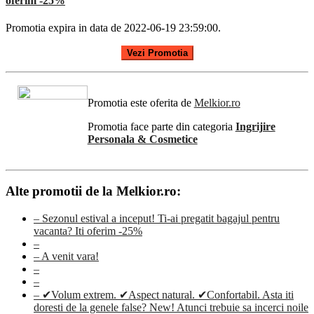
oferim -25%
Promotia expira in data de 2022-06-19 23:59:00.
Vezi Promotia
Promotia este oferita de
Melkior.ro
Promotia face parte din categoria
Ingrijire
Personala & Cosmetice
Alte promotii de la Melkior.ro:
– Sezonul estival a inceput! Ti-ai pregatit bagajul pentru
vacanta? Iti oferim -25%
–
– A venit vara!
–
–
– ✔Volum extrem. ✔Aspect natural. ✔Confortabil. Asta iti
doresti de la genele false? New! Atunci trebuie sa incerci noile