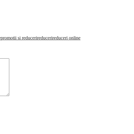
e
promotii si reduceri
reduceri
reduceri online