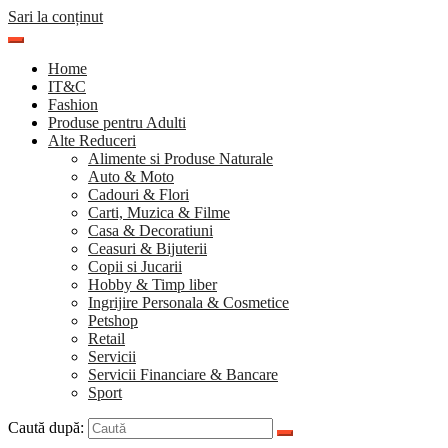
Sari la conținut
Home
IT&C
Fashion
Produse pentru Adulti
Alte Reduceri
Alimente si Produse Naturale
Auto & Moto
Cadouri & Flori
Carti, Muzica & Filme
Casa & Decoratiuni
Ceasuri & Bijuterii
Copii si Jucarii
Hobby & Timp liber
Ingrijire Personala & Cosmetice
Petshop
Retail
Servicii
Servicii Financiare & Bancare
Sport
Caută după: