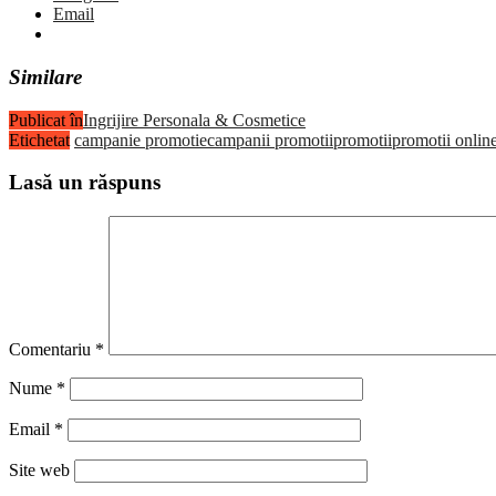
Email
Similare
Publicat în
Ingrijire Personala & Cosmetice
Etichetat
campanie promotie
campanii promotii
promotii
promotii onlin
Lasă un răspuns
Comentariu
*
Nume
*
Email
*
Site web