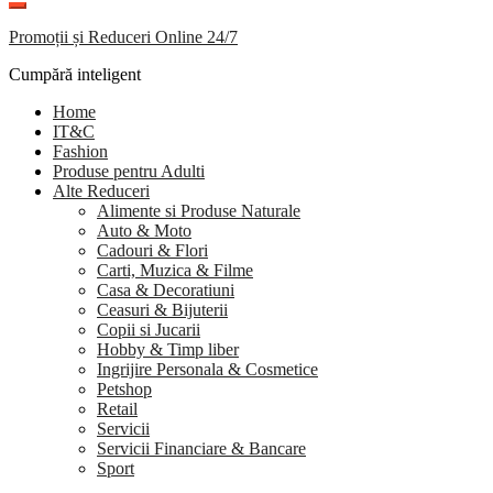
Promoții și Reduceri Online 24/7
Cumpără inteligent
Home
IT&C
Fashion
Produse pentru Adulti
Alte Reduceri
Alimente si Produse Naturale
Auto & Moto
Cadouri & Flori
Carti, Muzica & Filme
Casa & Decoratiuni
Ceasuri & Bijuterii
Copii si Jucarii
Hobby & Timp liber
Ingrijire Personala & Cosmetice
Petshop
Retail
Servicii
Servicii Financiare & Bancare
Sport