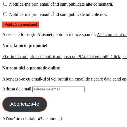
Notifică-mă prin email când sunt publicate alte comentarii.
Notifică-mă prin email când sunt publicate articole noi.
Acest site folosește Akismet pentru a reduce spamul.
Află cum sunt pro
Nu rata nicio promotie!
Fi primul care primeste notificare push pe PC/tableta/mobill. Click pe 
Nu rata nici o promotie online
Aboneaza-te cu email-ul si vei primii un email de fiecare data cand ap
Adresa de email
Aboneaza-te
Alătură-te celorlalți 43 de abonați.