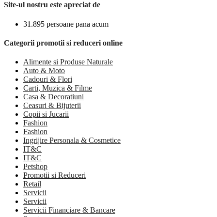
Site-ul nostru este apreciat de
31.895 persoane pana acum
Categorii promotii si reduceri online
Alimente si Produse Naturale
Auto & Moto
Cadouri & Flori
Carti, Muzica & Filme
Casa & Decoratiuni
Ceasuri & Bijuterii
Copii si Jucarii
Fashion
Fashion
Ingrijire Personala & Cosmetice
IT&C
IT&C
Petshop
Promotii si Reduceri
Retail
Servicii
Servicii
Servicii Financiare & Bancare