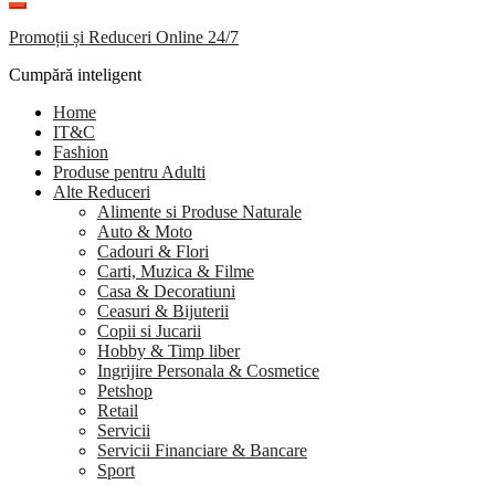
Promoții și Reduceri Online 24/7
Cumpără inteligent
Home
IT&C
Fashion
Produse pentru Adulti
Alte Reduceri
Alimente si Produse Naturale
Auto & Moto
Cadouri & Flori
Carti, Muzica & Filme
Casa & Decoratiuni
Ceasuri & Bijuterii
Copii si Jucarii
Hobby & Timp liber
Ingrijire Personala & Cosmetice
Petshop
Retail
Servicii
Servicii Financiare & Bancare
Sport