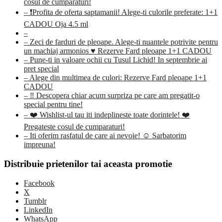
cosul de cumparaturi!
– ❗️Profita de oferta saptamanii! Alege-ti culorile preferate: 1+1
CADOU Oja 4.5 ml
–
– Zeci de farduri de pleoape. Alege-ti nuantele potrivite pentru
un machiaj armonios ♥ Rezerve Fard pleoape 1+1 CADOU
– Pune-ti in valoare ochii cu Tusul Lichid! In septembrie ai
pret special
– Alege din multimea de culori: Rezerve Fard pleoape 1+1
CADOU
– ‼ Descopera chiar acum surpriza pe care am pregatit-o
special pentru tine!
– ❤️ Wishlist-ul tau iti indeplineste toate dorintele! ❤️
Pregateste cosul de cumparaturi!
– Iti oferim rasfatul de care ai nevoie! ☺️ Sarbatorim
impreuna!
Distribuie prietenilor tai aceasta promotie
Facebook
X
Tumblr
LinkedIn
WhatsApp