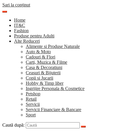
Sari la conținut
Home
IT&C
Fashion
Produse pentru Adulti
Alte Reduceri
Alimente si Produse Naturale
Auto & Moto
Cadouri & Flori
Carti, Muzica & Filme
Casa & Decoratiuni
Ceasuri & Bijuterii
Copii si Jucarii
Hobby & Timp liber
Ingrijire Personala & Cosmetice
Petshop
Retail
Servicii
Servicii Financiare & Bancare
Sport
Caută după: