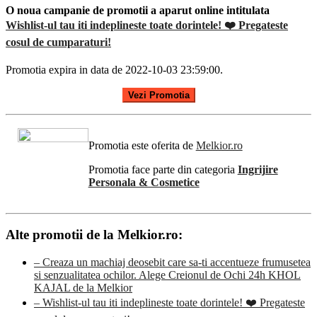
O noua campanie de promotii a aparut online intitulata
Wishlist-ul tau iti indeplineste toate dorintele! ❤️ Pregateste
cosul de cumparaturi!
Promotia expira in data de 2022-10-03 23:59:00.
Vezi Promotia
Promotia este oferita de
Melkior.ro
Promotia face parte din categoria
Ingrijire
Personala & Cosmetice
Alte promotii de la Melkior.ro:
– Creaza un machiaj deosebit care sa-ti accentueze frumusetea
si senzualitatea ochilor. Alege Creionul de Ochi 24h KHOL
KAJAL de la Melkior
– Wishlist-ul tau iti indeplineste toate dorintele! ❤️ Pregateste