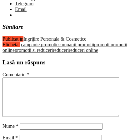
Telegram
Email
Similare
Publicat în
Ingrijire Personala & Cosmetice
Etichetat
campanie promotie
campanii promotii
promotii
promotii
online
promotii si reduceri
reduceri
reduceri online
Lasă un răspuns
Comentariu
*
Nume
*
Email
*