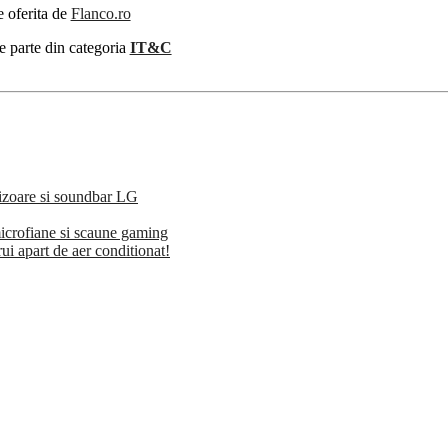
e oferita de
Flanco.ro
e parte din categoria
IT&C
vizoare si soundbar LG
microfiane si scaune gaming
rui apart de aer conditionat!