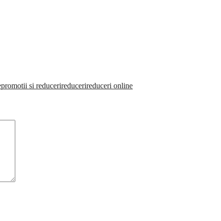
e
promotii si reduceri
reduceri
reduceri online