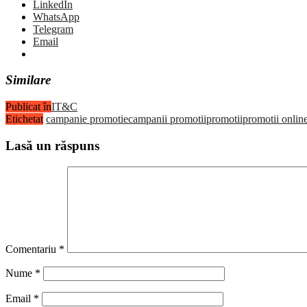
LinkedIn
WhatsApp
Telegram
Email
Similare
Publicat în
IT&C
Etichetat
campanie promotie
campanii promotii
promotii
promotii onlin
Lasă un răspuns
Comentariu
*
Nume
*
Email
*