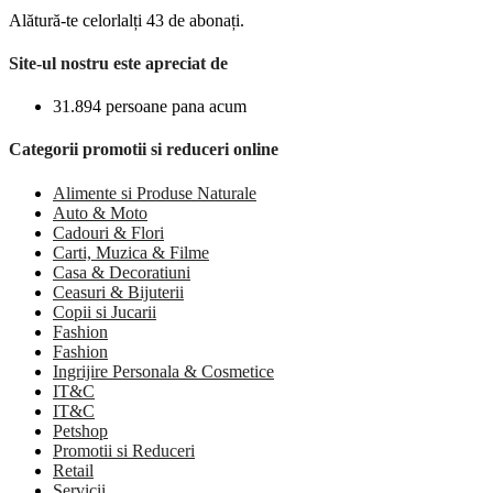
Alătură-te celorlalți 43 de abonați.
Site-ul nostru este apreciat de
31.894 persoane pana acum
Categorii promotii si reduceri online
Alimente si Produse Naturale
Auto & Moto
Cadouri & Flori
Carti, Muzica & Filme
Casa & Decoratiuni
Ceasuri & Bijuterii
Copii si Jucarii
Fashion
Fashion
Ingrijire Personala & Cosmetice
IT&C
IT&C
Petshop
Promotii si Reduceri
Retail
Servicii