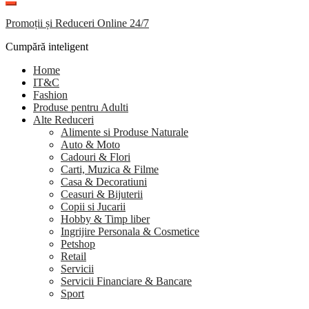
Promoții și Reduceri Online 24/7
Cumpără inteligent
Home
IT&C
Fashion
Produse pentru Adulti
Alte Reduceri
Alimente si Produse Naturale
Auto & Moto
Cadouri & Flori
Carti, Muzica & Filme
Casa & Decoratiuni
Ceasuri & Bijuterii
Copii si Jucarii
Hobby & Timp liber
Ingrijire Personala & Cosmetice
Petshop
Retail
Servicii
Servicii Financiare & Bancare
Sport