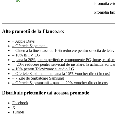
Promotia est
Promotia fac
Alte promotii de la Flanco.ro:
– Apple Days
– Ofertele Saptamanii
– Cinema la tine acasa cu 10% reducere pentru selectia de tele
– 10% la TV LG
– pana la 20% pentru periferice, componente PC, boxe, casti, 
– -20% reducere pentru serviciul de instalare, la achizitia aorica
– 10% pentru Televizoare si audio LG
– Ofertele Saptamanii cu pana la 15% Voucher direct in cos!
– 7 Zile de Sarbatoare Samsung
– Ofertele Saptramanii – pana la 20% voucher direct in cos
Distribuie prietenilor tai aceasta promotie
Facebook
X
Tumblr