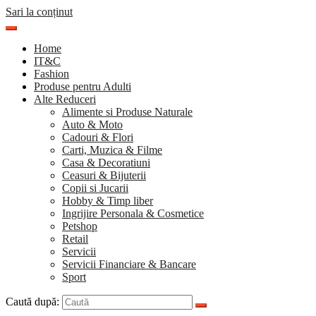
Sari la conținut
Home
IT&C
Fashion
Produse pentru Adulti
Alte Reduceri
Alimente si Produse Naturale
Auto & Moto
Cadouri & Flori
Carti, Muzica & Filme
Casa & Decoratiuni
Ceasuri & Bijuterii
Copii si Jucarii
Hobby & Timp liber
Ingrijire Personala & Cosmetice
Petshop
Retail
Servicii
Servicii Financiare & Bancare
Sport
Caută după: