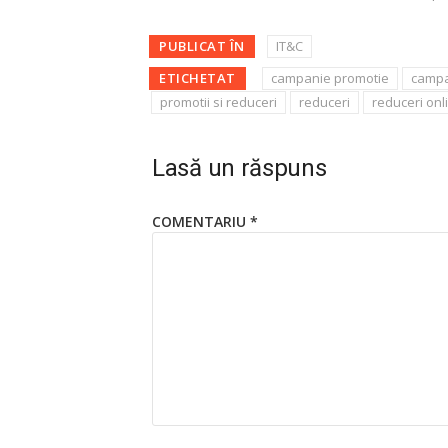
PUBLICAT ÎN
IT&C
ETICHETAT
campanie promotie
campa
promotii si reduceri
reduceri
reduceri onl
Lasă un răspuns
COMENTARIU
*