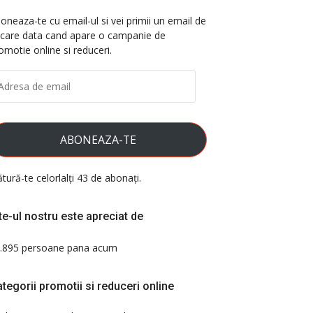
oneaza-te cu email-ul si vei primii un email de
ecare data cand apare o campanie de
omotie online si reduceri.
DRESA
E
AIL
ABONEAZA-TE
ătură-te celorlalți 43 de abonați.
te-ul nostru este apreciat de
.895 persoane pana acum
tegorii promotii si reduceri online