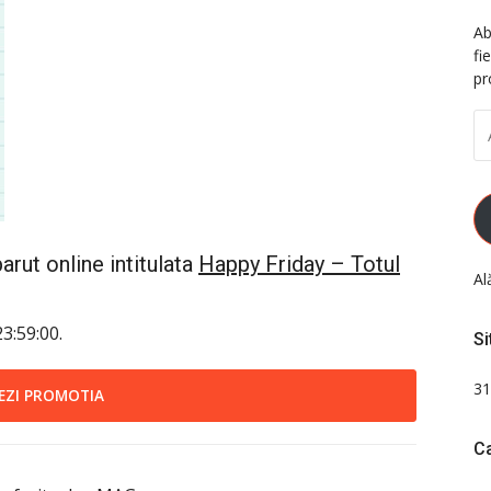
Ab
fi
pr
A
D
EM
rut online intitulata
Happy Friday – Totul
Al
3:59:00.
Si
31
EZI PROMOTIA
Ca