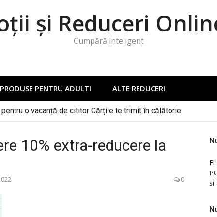
ții și Reduceri Onlin
Cumpără inteligent
PRODUSE PENTRU ADULTI
ALTE REDUCERI
pentru o vacanță de cititor Cărțile te trimit în călătorie
ere 10% extra-reducere la
Nu
Fi
PC
2022
0
si
Nu