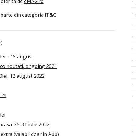
 oferita de
eMAG.ro
 parte din categoria
IT&C
:
lei – 19 august
co noutati, ongoing 2021
lei, 12 august 2022
lei
lei
acasa_25-31 iulie 2022
xtra (valabil doar in App)