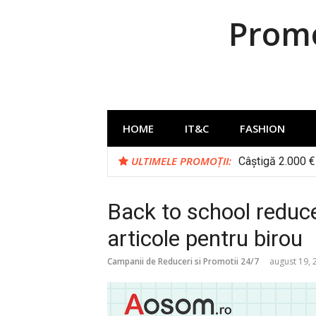
Sari
Promo
la
conținut
HOME
IT&C
FASHION
ULTIMELE PROMOȚII:
Câștigă 2.000 € 
Back to school reduc
articole pentru birou
Campanii de Reduceri si Promotii 24/7
august 19, 