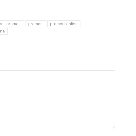
nii promotii
promotii
promotii online
ine