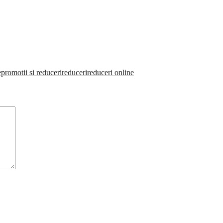
e
promotii si reduceri
reduceri
reduceri online