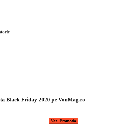
ătorie
ata
Black Friday 2020 pe VonMag.ro
.
Vezi Promotia