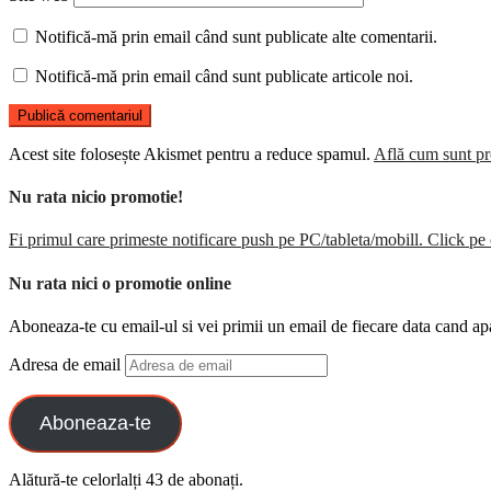
Notifică-mă prin email când sunt publicate alte comentarii.
Notifică-mă prin email când sunt publicate articole noi.
Acest site folosește Akismet pentru a reduce spamul.
Află cum sunt pro
Nu rata nicio promotie!
Fi primul care primeste notificare push pe PC/tableta/mobill. Click pe 
Nu rata nici o promotie online
Aboneaza-te cu email-ul si vei primii un email de fiecare data cand ap
Adresa de email
Aboneaza-te
Alătură-te celorlalți 43 de abonați.