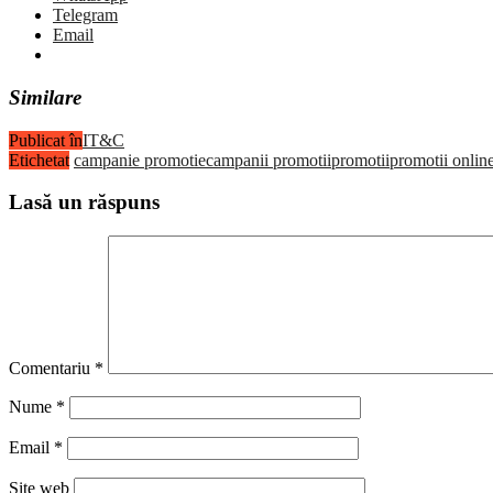
Telegram
Email
Similare
Publicat în
IT&C
Etichetat
campanie promotie
campanii promotii
promotii
promotii onlin
Lasă un răspuns
Comentariu
*
Nume
*
Email
*
Site web