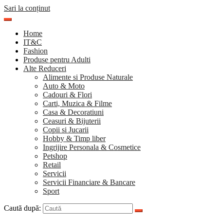
Sari la conținut
Home
IT&C
Fashion
Produse pentru Adulti
Alte Reduceri
Alimente si Produse Naturale
Auto & Moto
Cadouri & Flori
Carti, Muzica & Filme
Casa & Decoratiuni
Ceasuri & Bijuterii
Copii si Jucarii
Hobby & Timp liber
Ingrijire Personala & Cosmetice
Petshop
Retail
Servicii
Servicii Financiare & Bancare
Sport
Caută după: