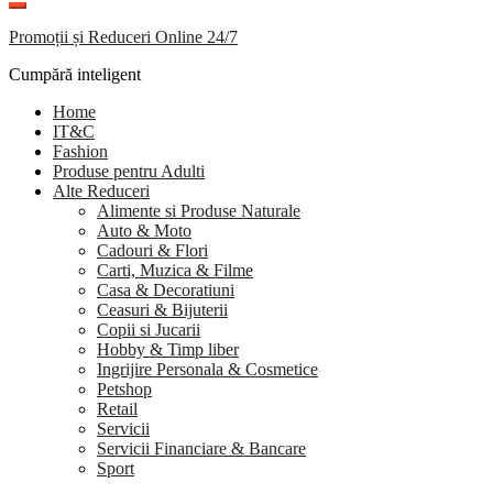
Promoții și Reduceri Online 24/7
Cumpără inteligent
Home
IT&C
Fashion
Produse pentru Adulti
Alte Reduceri
Alimente si Produse Naturale
Auto & Moto
Cadouri & Flori
Carti, Muzica & Filme
Casa & Decoratiuni
Ceasuri & Bijuterii
Copii si Jucarii
Hobby & Timp liber
Ingrijire Personala & Cosmetice
Petshop
Retail
Servicii
Servicii Financiare & Bancare
Sport