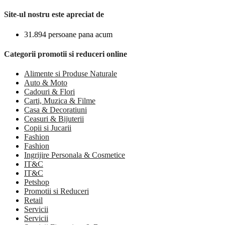
Site-ul nostru este apreciat de
31.894 persoane pana acum
Categorii promotii si reduceri online
Alimente si Produse Naturale
Auto & Moto
Cadouri & Flori
Carti, Muzica & Filme
Casa & Decoratiuni
Ceasuri & Bijuterii
Copii si Jucarii
Fashion
Fashion
Ingrijire Personala & Cosmetice
IT&C
IT&C
Petshop
Promotii si Reduceri
Retail
Servicii
Servicii