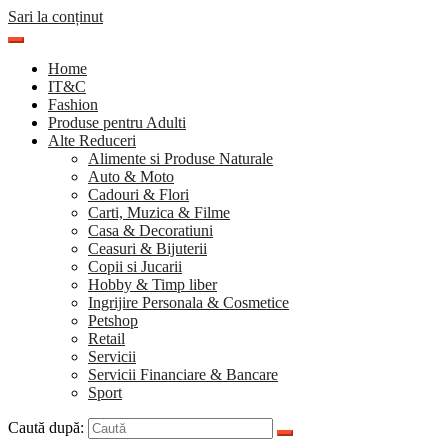
Sari la conținut
Home
IT&C
Fashion
Produse pentru Adulti
Alte Reduceri
Alimente si Produse Naturale
Auto & Moto
Cadouri & Flori
Carti, Muzica & Filme
Casa & Decoratiuni
Ceasuri & Bijuterii
Copii si Jucarii
Hobby & Timp liber
Ingrijire Personala & Cosmetice
Petshop
Retail
Servicii
Servicii Financiare & Bancare
Sport
Caută după: