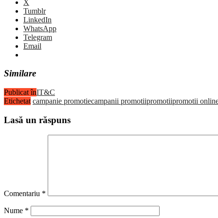
X
Tumblr
LinkedIn
WhatsApp
Telegram
Email
Similare
Publicat în
IT&C
Etichetat
campanie promotie
campanii promotii
promotii
promotii onlin
Lasă un răspuns
Comentariu
*
Nume
*