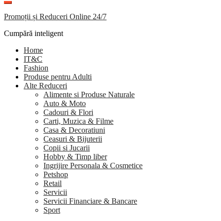
Promoții și Reduceri Online 24/7
Cumpără inteligent
Home
IT&C
Fashion
Produse pentru Adulti
Alte Reduceri
Alimente si Produse Naturale
Auto & Moto
Cadouri & Flori
Carti, Muzica & Filme
Casa & Decoratiuni
Ceasuri & Bijuterii
Copii si Jucarii
Hobby & Timp liber
Ingrijire Personala & Cosmetice
Petshop
Retail
Servicii
Servicii Financiare & Bancare
Sport