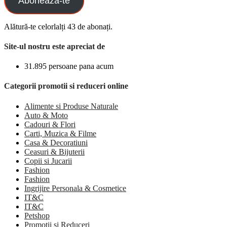
Aboneaza-te
Alătură-te celorlalți 43 de abonați.
Site-ul nostru este apreciat de
31.895 persoane pana acum
Categorii promotii si reduceri online
Alimente si Produse Naturale
Auto & Moto
Cadouri & Flori
Carti, Muzica & Filme
Casa & Decoratiuni
Ceasuri & Bijuterii
Copii si Jucarii
Fashion
Fashion
Ingrijire Personala & Cosmetice
IT&C
IT&C
Petshop
Promotii si Reduceri