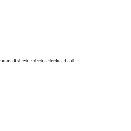
e
promotii si reduceri
reduceri
reduceri online